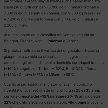
particolare la
leadership
ai milanesi che hanno mangiato
sushi più di tutti con ben 13.000 kg di
uramaki
ordinati e
7.000 di
nigiri
, seguiti dai romani, con 9.500 kg di
uramaki
e 7.200 di
nigiri
e dai torinesi con 3.400 kg di
uramaki
e
2.200 di
nigiri
.
Al quarto posto della classifica c’è Genova seguita da
Bologna, Firenze, Napoli,
Palermo
e Verona.
Si precisa inoltre che il vertice dei degustatori di cucina
giapponese cambia se si analizza il maggior tasso di
crescita degli ordini di sushi a domicilio con Napoli in testa
(+164%), seguita da Torino (+152%), Bari(134%), Roma
(+130%) Genova (+85%) e Milano ( +55%).
Quanto ai più assidui mangiatori di sushi a domicilio
l’identikit di
Just eat
riflette un profilo
tra i 25 e i 35 anni,
con una crescita del +15% nel range 26-45 anni, con un
22% che ordina sushi a casa via app.
Alle
donne
invece lo