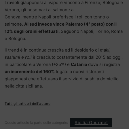
I ravioli giapponesi al vapore vincono a Firenze, Bologna e
Verona, gli hosomaki al salmone a
Genova mentre Napoli preferisce i roll con tonno o
salmone.
Al sud invece vince Palermo (4° posto) con il
12% degli ordini effettuati.
Seguono Napoli, Torino, Roma
e Bologna.
Il trend è in continua crescita ed il desiderio di
maki,
sashimi e roll
è cresciuto costantemente dal 2015 ad oggi,
in particolare a Verona (+25%) e
Catania
dove si registra
un incremento del 160%
legato a nuovi ristoranti
giapponesi che effettuano il servizio di sushi a domicilio
nella città siciliana.
Tutti gli articoli dell'autore
Sicilia Gourmet
Questo articolo fa parte delle categorie: