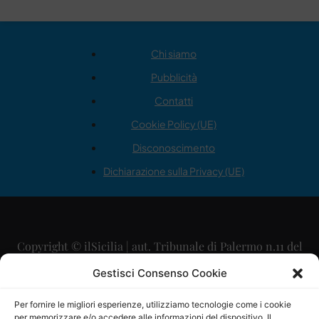
Chi siamo
Pubblicità
Contatti
Cookie Policy (UE)
Disconoscimento
Dichiarazione sulla Privacy (UE)
Copyright © ilSicilia | aut. Tribunale di Palermo n.11 del
29/09/2015
Gestisci Consenso Cookie
Editore: Mercurio Comunicazione Soc. Coop. A.R.L.
Per fornire le migliori esperienze, utilizziamo tecnologie come i cookie
per memorizzare e/o accedere alle informazioni del dispositivo. Il