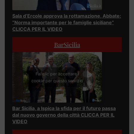
Sala d’Ercole approva la rottamazione, Abbate:
“Norma importante per le famiglie siciliane”
CLICCA PER IL VIDEO
BarSicilia
Fai clic per accettare i
cookie per questo servizio
Bar Sicilia, a Ispica la sfida per il futuro passa
dal nuovo governo della città CLICCA PER IL
VIDEO