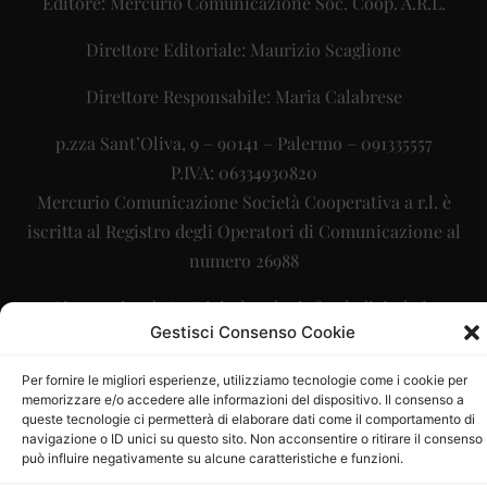
Editore: Mercurio Comunicazione Soc. Coop. A.R.L.
Direttore Editoriale: Maurizio Scaglione
Direttore Responsabile: Maria Calabrese
p.zza Sant’Oliva, 9 – 90141 – Palermo – 091335557
P.IVA: 06334930820
Mercurio Comunicazione Società Cooperativa a r.l. è
iscritta al Registro degli Operatori di Comunicazione al
numero 26988
Sito gestito da
La Digitale srl
–
info@ladigitale.it
Gestisci Consenso Cookie
Per fornire le migliori esperienze, utilizziamo tecnologie come i cookie per
memorizzare e/o accedere alle informazioni del dispositivo. Il consenso a
queste tecnologie ci permetterà di elaborare dati come il comportamento di
navigazione o ID unici su questo sito. Non acconsentire o ritirare il consenso
può influire negativamente su alcune caratteristiche e funzioni.