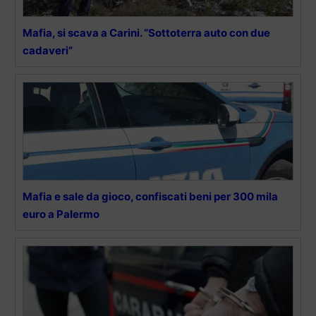
Mafia, si scava a Carini. “Sottoterra auto con due
cadaveri”
Mafia e sale da gioco, confiscati beni per 300 mila
euro a Palermo