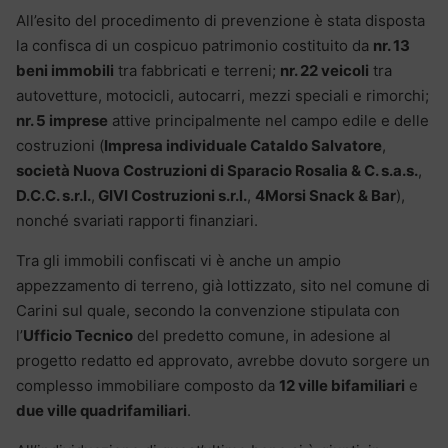
All’esito del procedimento di prevenzione è stata disposta
la confisca di un cospicuo patrimonio costituito da
nr. 13
beni immobili
tra fabbricati e terreni;
nr. 22 veicoli
tra
autovetture, motocicli, autocarri, mezzi speciali e rimorchi;
nr. 5 imprese
attive principalmente nel campo edile e delle
costruzioni (
Impresa individuale Cataldo Salvatore
,
società Nuova Costruzioni di Sparacio Rosalia & C. s.a.s.
,
D.C.C. s.r.l.
,
GIVI Costruzioni s.r.l.
,
4Morsi Snack & Bar
),
nonché svariati rapporti finanziari.
Tra gli immobili confiscati vi è anche un ampio
appezzamento di terreno, già lottizzato, sito nel comune di
Carini sul quale, secondo la convenzione stipulata con
l’
Ufficio Tecnico
del predetto comune, in adesione al
progetto redatto ed approvato, avrebbe dovuto sorgere un
complesso immobiliare composto da
12 ville bifamiliari
e
due ville quadrifamiliari
.