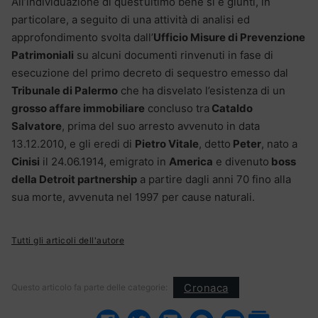
All’individuazione di quest’ultimo bene si è giunti, in
particolare, a seguito di una attività di analisi ed
approfondimento svolta dall’
Ufficio Misure di Prevenzione
Patrimoniali
su alcuni documenti rinvenuti in fase di
esecuzione del primo decreto di sequestro emesso dal
Tribunale di Palermo
che ha disvelato l’esistenza di un
grosso affare immobiliare
concluso tra
Cataldo
Salvatore
, prima del suo arresto avvenuto in data
13.12.2010, e gli eredi di
Pietro Vitale
, detto
Peter
, nato a
Cinisi
il 24.06.1914, emigrato in
America
e divenuto
boss
della Detroit partnership
a partire dagli anni 70 fino alla
sua morte, avvenuta nel 1997 per cause naturali.
Tutti gli articoli dell'autore
Cronaca
Questo articolo fa parte delle categorie: