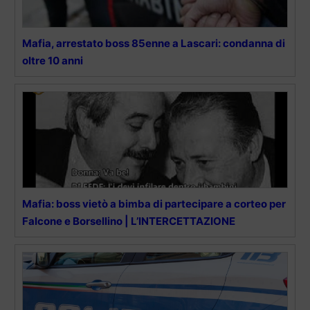
Mafia, arrestato boss 85enne a Lascari: condanna di
oltre 10 anni
Mafia: boss vietò a bimba di partecipare a corteo per
Falcone e Borsellino | L’INTERCETTAZIONE