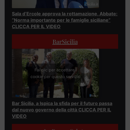
Sala d’Ercole approva la rottamazione, Abbate:
“Norma importante per le famiglie siciliane”
CLICCA PER IL VIDEO
BarSicilia
Fai clic per accettare i
cookie per questo servizio
Bar Sicilia, a Ispica la sfida per il futuro passa
dal nuovo governo della città CLICCA PER IL
VIDEO