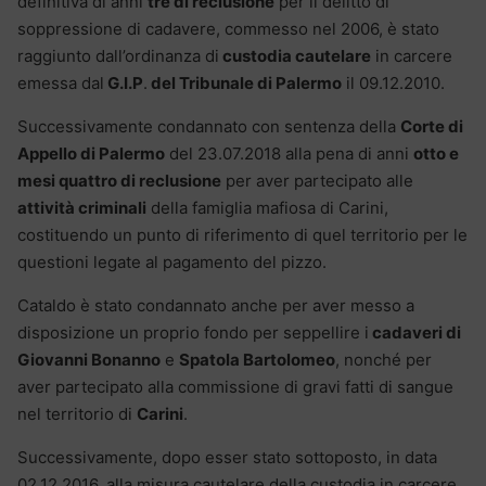
definitiva di anni
tre di reclusione
per il delitto di
soppressione di cadavere, commesso nel 2006, è stato
raggiunto dall’ordinanza di
custodia cautelare
in carcere
emessa dal
G.I.P
.
del Tribunale di Palermo
il 09.12.2010.
Successivamente condannato con sentenza della
Corte di
Appello di Palermo
del 23.07.2018 alla pena di anni
otto e
mesi quattro di reclusione
per aver partecipato alle
attività criminali
della famiglia mafiosa di Carini,
costituendo un punto di riferimento di quel territorio per le
questioni legate al pagamento del pizzo.
Cataldo è stato condannato anche per aver messo a
disposizione un proprio fondo per seppellire i
cadaveri di
Giovanni Bonanno
e
Spatola Bartolomeo
, nonché per
aver partecipato alla commissione di gravi fatti di sangue
nel territorio di
Carini
.
Successivamente, dopo esser stato sottoposto, in data
02.12.2016, alla misura cautelare della custodia in carcere