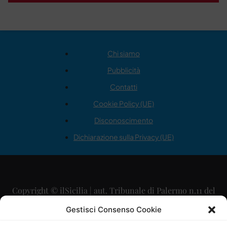
Chi siamo
Pubblicità
Contatti
Cookie Policy (UE)
Disconoscimento
Dichiarazione sulla Privacy (UE)
Copyright © ilSicilia | aut. Tribunale di Palermo n.11 del
29/09/2015
Gestisci Consenso Cookie
Editore: Mercurio Comunicazione Soc. Coop. A.R.L.