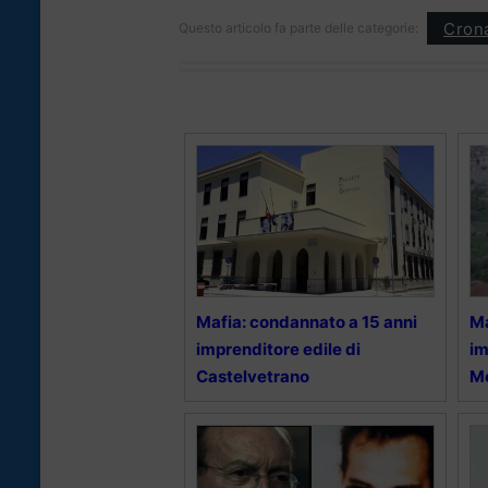
Cron
Questo articolo fa parte delle categorie:
Mafia: condannato a 15 anni
Ma
imprenditore edile di
im
Castelvetrano
M