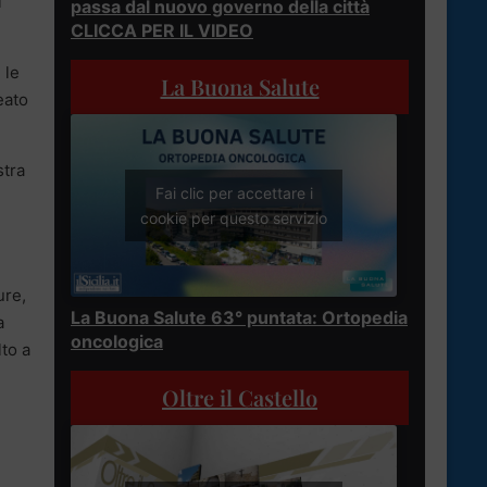
l
passa dal nuovo governo della città
CLICCA PER IL VIDEO
 le
La Buona Salute
eato
stra
Fai clic per accettare i
cookie per questo servizio
ure,
La Buona Salute 63° puntata: Ortopedia
a
oncologica
lto a
Oltre il Castello