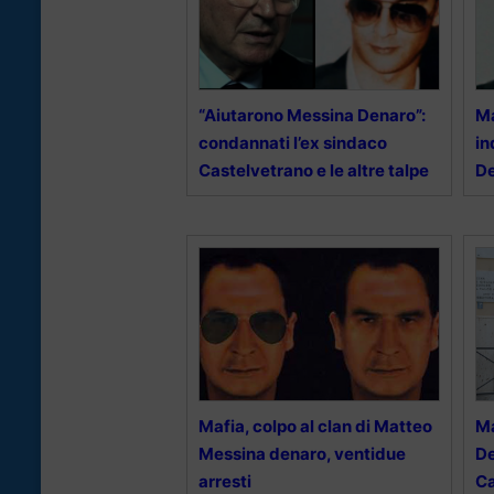
“Aiutarono Messina Denaro”:
Ma
condannati l’ex sindaco
in
Castelvetrano e le altre talpe
De
Mafia, colpo al clan di Matteo
Ma
Messina denaro, ventidue
De
arresti
Ca