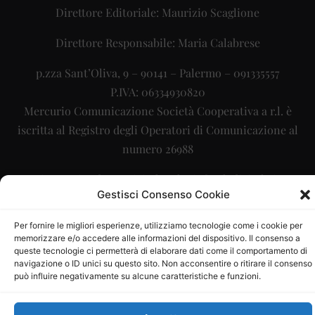
Direttore Editoriale: Maurizio Scaglione
Direttore Responsabile: Maria Calabrese
p.zza Sant’Oliva, 9 – 90141 – Palermo – 091335557
P.IVA: 06334930820
Mercurio Comunicazione Società Cooperativa a r.l. è
iscritta al Registro degli Operatori di Comunicazione al
numero 26988
Sito gestito da
La Digitale srl
–
info@ladigitale.it
Gestisci Consenso Cookie
Per fornire le migliori esperienze, utilizziamo tecnologie come i cookie per
memorizzare e/o accedere alle informazioni del dispositivo. Il consenso a
queste tecnologie ci permetterà di elaborare dati come il comportamento di
navigazione o ID unici su questo sito. Non acconsentire o ritirare il consenso
può influire negativamente su alcune caratteristiche e funzioni.