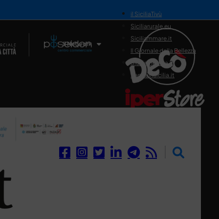
il SiciliaTivù
Siciliarurale.eu
Siciliammare.it
Il Network
Il Giornale della Bellezza
Siciliamedica.it
Sanitainsicilia.it