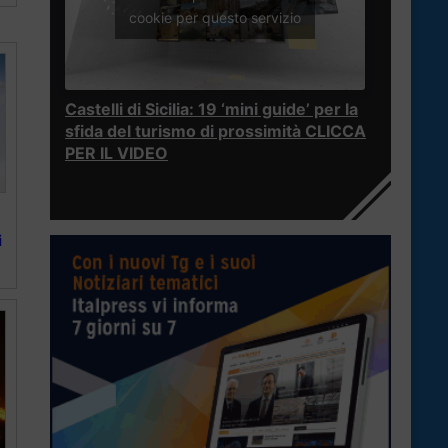
cookie per questo servizio
Castelli di Sicilia: 19 ‘mini guide’ per la
sfida del turismo di prossimità CLICCA
PER IL VIDEO
i