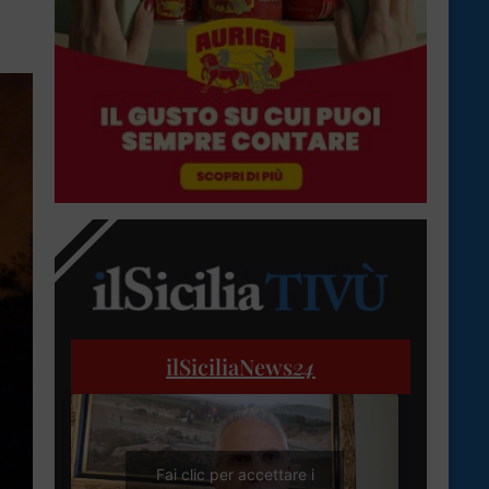
ilSiciliaNews
24
Fai clic per accettare i