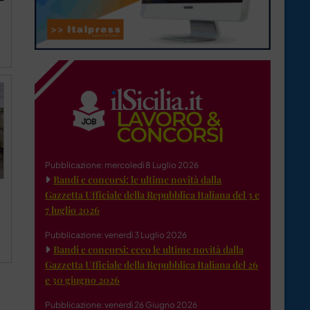
Pubblicazione: mercoledì 8 Luglio 2026
Bandi e concorsi: le ultime novità dalla
Gazzetta Ufficiale della Repubblica Italiana del 3 e
7 luglio 2026
Pubblicazione: venerdì 3 Luglio 2026
Bandi e concorsi: ecco le ultime novità dalla
Gazzetta Ufficiale della Repubblica Italiana del 26
e 30 giugno 2026
Pubblicazione: venerdì 26 Giugno 2026