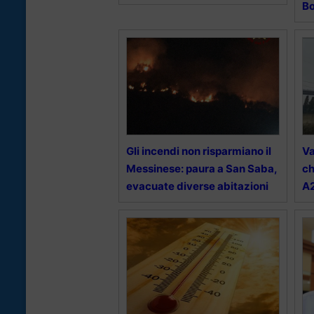
B
Gli incendi non risparmiano il
Va
Messinese: paura a San Saba,
ch
evacuate diverse abitazioni
A2