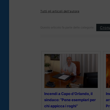
Tutti gli articoli dell'autore
Cron
Questo articolo fa parte delle categorie:
Incendi a Capo d’Orlando, il
In
sindaco: “Pene esemplari per
ar
chi appicca i roghi”
Pr