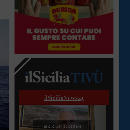
ilSiciliaNews
24
Fai clic per accettare i