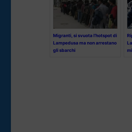
Migranti, si svuota l’hotspot di
Ri
Lampedusa ma non arrestano
La
gli sbarchi
mi