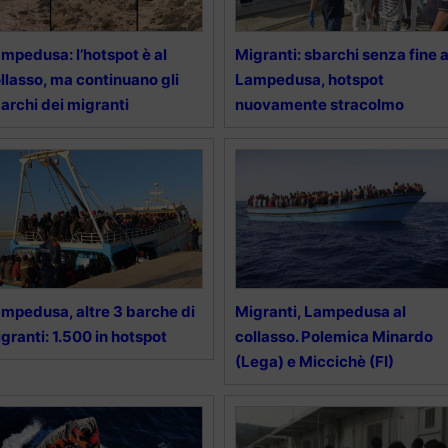
mpedusa: l’hotspot è al
Migranti: sbarchi senza fine 
llasso, ma continuano gli
Lampedusa, hotspot
archi dei migranti
nuovamente stracolmo
mpedusa, altre 3 barche di
Migranti, Lampedusa al
granti: 1.500 in hotspot
collasso. Polemica Minardo
(Lega) e Miccichè (FI)