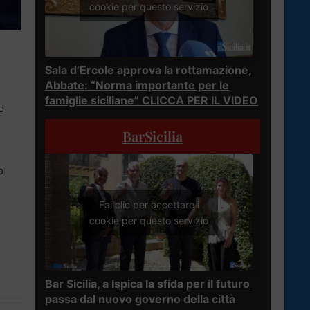
cookie per questo servizio
Sala d’Ercole approva la rottamazione,
Abbate: “Norma importante per le
famiglie siciliane” CLICCA PER IL VIDEO
o
BarSicilia
o
Fai clic per accettare i
cookie per questo servizio
Bar Sicilia, a Ispica la sfida per il futuro
passa dal nuovo governo della città