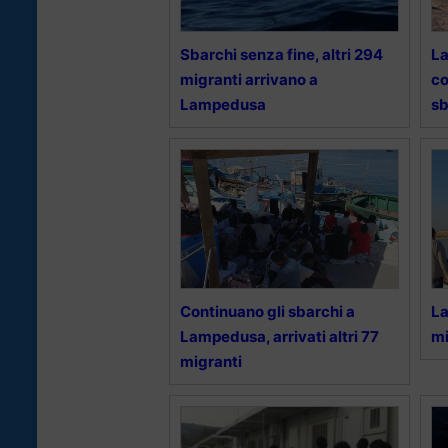
Sbarchi senza fine, altri 294
La
migranti arrivano a
co
Lampedusa
sb
Continuano gli sbarchi a
La
Lampedusa, arrivati altri 77
mi
migranti