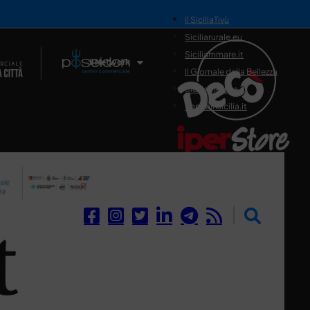
il SiciliaTivù
Siciliarurale.eu
Siciliammare.it
Il Network
Il Giornale della Bellezza
Siciliamedica.it
Sanitainsicilia.it