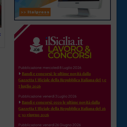
:
Pubblicazione: mercoledì 8 Luglio 2026
Bandi e concorsi: le ultime novità dalla
Gazzetta Ufficiale della Repubblica Italiana del 3 e
7 luglio 2026
Pubblicazione: venerdì 3 Luglio 2026
Bandi e concorsi: ecco le ultime novità dalla
Gazzetta Ufficiale della Repubblica Italiana del 26
e 30 giugno 2026
Pubblicazione: venerdì 26 Giugno 2026