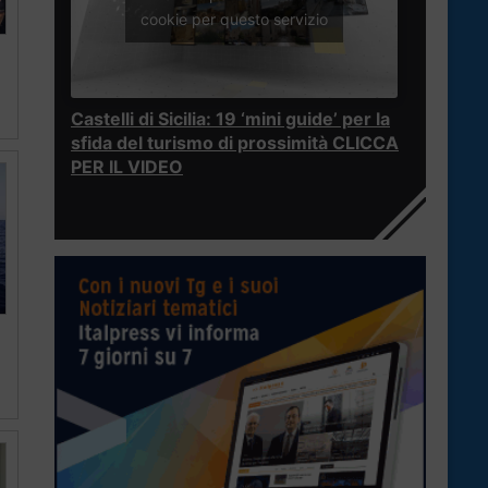
cookie per questo servizio
a
Castelli di Sicilia: 19 ‘mini guide’ per la
sfida del turismo di prossimità CLICCA
PER IL VIDEO