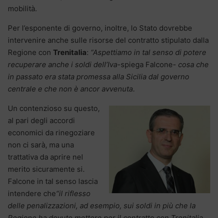
mobilità.
Per l’esponente di governo, inoltre, lo Stato dovrebbe
intervenire anche sulle risorse del contratto stipulato dalla
Regione con
Trenitalia
:
“Aspettiamo in tal senso di potere
recuperare anche i soldi dell’Iva
-spiega Falcone-
cosa che
in passato era stata promessa alla Sicilia dal governo
centrale e che non è ancor avvenuta
.
Un contenzioso su questo,
al pari degli accordi
economici da rinegoziare
non ci sarà, ma una
trattativa da aprire nel
merito sicuramente si.
Falcone in tal senso lascia
intendere che
“il riflesso
delle penalizzazioni, ad esempio, sui soldi in più che la
Regione ha dovuto mettere per il contratto con Trenitalia,