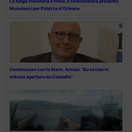
La lunga maratona è finita. Il centrodestra presenta
Musumeci per Palazzo d’Orleans
Contenzioso con lo Stato, Armao: “Su accise in
entrata apertura da Consulta”