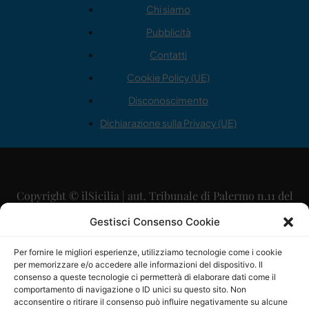
Chi siamo
Pubblicità
Contatti
Cookie Policy (UE)
Disconoscimento
Dichiarazione sulla Privacy (UE)
Copyright © ilSicilia | aut. Tribunale di Palermo n.11 del
29/09/2015
Gestisci Consenso Cookie
Editore: Mercurio Comunicazione Soc. Coop. A.R.L.
Per fornire le migliori esperienze, utilizziamo tecnologie come i cookie
per memorizzare e/o accedere alle informazioni del dispositivo. Il
Direttore Editoriale: Maurizio Scaglione
consenso a queste tecnologie ci permetterà di elaborare dati come il
comportamento di navigazione o ID unici su questo sito. Non
Direttore Responsabile: Maria Calabrese
acconsentire o ritirare il consenso può influire negativamente su alcune