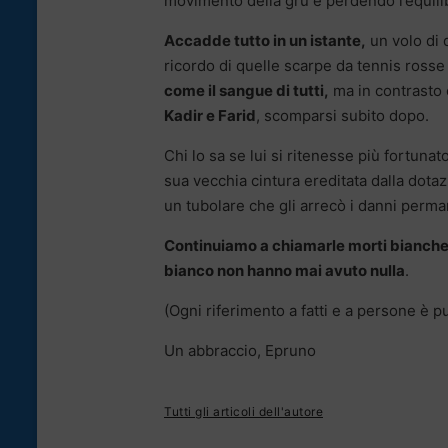
movimento della gru e perdendo l’equili
Accadde tutto in un istante,
un volo di q
ricordo di quelle scarpe da tennis ross
come il sangue di tutti,
ma in contrasto 
Kadir e Farid
, scomparsi subito dopo.
Chi lo sa se lui si ritenesse più fortunat
sua vecchia cintura ereditata dalla dotaz
un tubolare che gli arrecò i danni perma
Continuiamo a chiamarle morti bianche
bianco non hanno mai avuto nulla
.
(Ogni riferimento a fatti e a persone è 
Un abbraccio, Epruno
Tutti gli articoli dell'autore