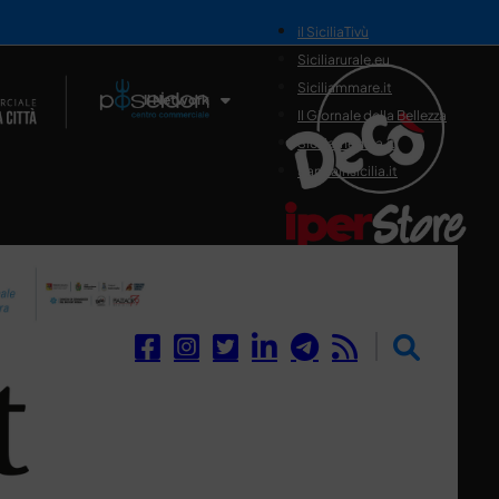
il SiciliaTivù
Siciliarurale.eu
Siciliammare.it
Il Network
Il Giornale della Bellezza
Siciliamedica.it
Sanitainsicilia.it