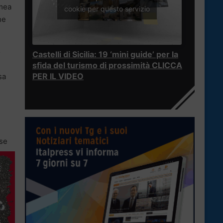
omea
cookie per questo servizio
he
o
Castelli di Sicilia: 19 ‘mini guide’ per la
sfida del turismo di prossimità CLICCA
PER IL VIDEO
sa
sse