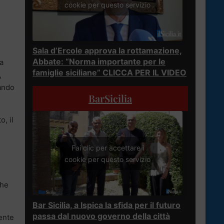
cookie per questo servizio
Sala d’Ercole approva la rottamazione,
Abbate: “Norma importante per le
a
famiglie siciliane” CLICCA PER IL VIDEO
,
rando
BarSicilia
o, il
Fai clic per accettare i
cookie per questo servizio
che
Bar Sicilia, a Ispica la sfida per il futuro
passa dal nuovo governo della città
ente