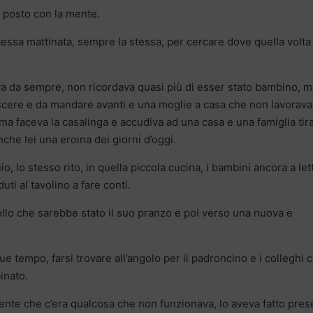
l posto con la mente.
essa mattinata, sempre la stessa, per cercare dove quella volta
va da sempre, non ricordava quasi più di esser stato bambino, m
escere e da mandare avanti e una moglie a casa che non lavorava
ma faceva la casalinga e accudiva ad una casa e una famiglia ti
che lei una eroina dei giorni d’oggi.
, lo stesso rito, in quella piccola cucina, i bambini ancora a lett
uti al tavolino a fare conti.
uello che sarebbe stato il suo pranzo e poi verso una nuova e
 tempo, farsi trovare all’angolo per il padroncino e i colleghi 
inato.
nte che c’era qualcosa che non funzionava, lo aveva fatto pres