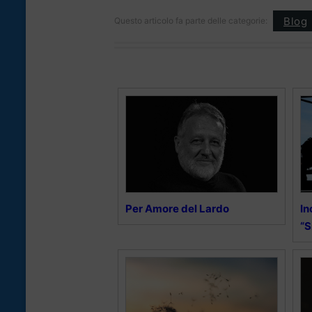
Blog
Questo articolo fa parte delle categorie:
Per Amore del Lardo
In
“S