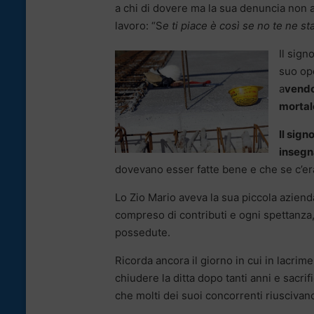
a chi di dovere ma la sua denuncia non a
lavoro: “S
e ti piace è così se no te ne sta
Il sign
suo ope
a
vendo
mortal
Il sign
insegn
dovevano esser fatte bene e che se c’era
Lo Zio Mario aveva la sua piccola aziend
compreso di contributi e ogni spettanza, 
possedute.
Ricorda ancora il giorno in cui in lacrim
chiudere la ditta dopo tanti anni e sacri
che molti dei suoi concorrenti riuscivano