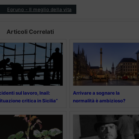
Epruno - Il meglio della vita
Articoli Correlati
cidenti sul lavoro, Inail:
Arrivare a sognare la
ituazione critica in Sicilia”
normalità è ambizioso?