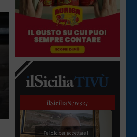
ilSiciliaNews
24
Fai clic per accettare i