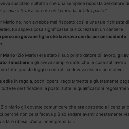
veva suscitato null’altro che una semplice risposta del datore d
i a casa e ti vai a cercare un lavoro da un’altra parte.”
or Mario no, non avrebbe mai risposto così a una tale richiesta d
raio, lui sapeva cosa significasse la sicurezza in un cantiere
 perso un giovane figlio che lavorava con lui per un incidente
e.
or Mario
(Zio Mario) era stato il suo primo datore di lavoro,
gli a
ato il mestiere
e gli aveva sempre detto che le cose sul lavoro
no tutte queste leggi e controlli ci doveva essere un motivo.
a edile in regola, pochi operai regolarmente e giustamente paga
tutte le certificazioni a posto, tutte le qualificazioni regolarme
e Zio Mario gli dovette comunicare che era costretto a licenziarl
fici perché non ce la faceva più ad andare avanti onestamente vi
 a fare ribassi d’asta incomprensibili.