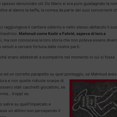
o spesso denunciato ciò Zio Mario si era pure guadagnato la n
 oltre al danno la beffa, la nomea da parte dei suoi concorrenti c
 raggiungeva il cantiere odierno e nello stesso abitacolo il su
inestrino.
Mahmud come Kadir o Fahrid, sapeva di loro a
isi, ma non conosceva la loro storia che non poteva essere diver
no venuti a cercare fortuna dalle nostre parti.
ché erano addestrati a scomparire nel momento in cui si fosse
ede ed un corretto parapetto su quel ponteggio, se Mahmud ave
ntura e
non quelle ridicole scarpe di
ossero stati caschetti giocattolo, se
forma… troppi se.
salire su quell’impalcato e
asse un attimo non percependo il