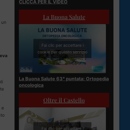
CLICCA PER IL VIDEO
i
La Buona Salute
i un
Fai clic per accettare i
cookie per questo servizio
veva
La Buona Salute 63° puntata: Ortopedia
ti
oncologica
nte
Oltre il Castello
o e
sto
Fai clic per accettare i