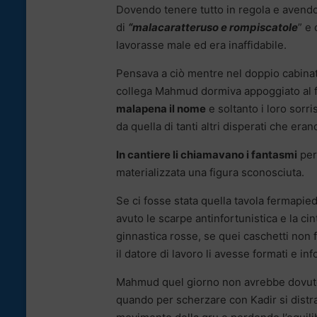
Dovendo tenere tutto in regola e avend
di
“malacaratteruso e rompiscatole
” e
lavorasse male ed era inaffidabile.
Pensava a ciò mentre nel doppio cabinato
collega Mahmud dormiva appoggiato al f
malapena il nome
e soltanto i loro sorr
da quella di tanti altri disperati che era
In cantiere li chiamavano i fantasmi
per
materializzata una figura sconosciuta.
Se ci fosse stata quella tavola fermapi
avuto le scarpe antinfortunistica e la ci
ginnastica rosse, se quei caschetti non f
il datore di lavoro li avesse formati e in
Mahmud quel giorno non avrebbe dovuto 
quando per scherzare con Kadir si distr