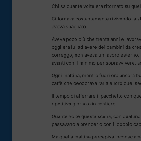
Chi sa quante volte era ritornato su que
Ci tornava costantemente rivivendo la st
aveva sbagliato.
Aveva poco più che trenta anni e lavora
oggi era lui ad avere dei bambini da cr
correggo, non aveva un lavoro esterno, 
avanti con il minimo per sopravvivere, an
Ogni mattina, mentre fuori era ancora buio
caffè che deodorava l’aria e loro due, sed
Il tempo di afferrare il pacchetto con q
ripetitiva giornata in cantiere.
Quante volte questa scena, con qualunque
passavano a prenderlo con il doppio cab
Ma quella mattina percepiva inconsciame