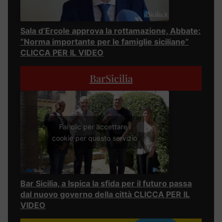
Sala d’Ercole approva la rottamazione, Abbate:
“Norma importante per le famiglie siciliane”
CLICCA PER IL VIDEO
BarSicilia
Fai clic per accettare i
cookie per questo servizio
Bar Sicilia, a Ispica la sfida per il futuro passa
dal nuovo governo della città CLICCA PER IL
VIDEO