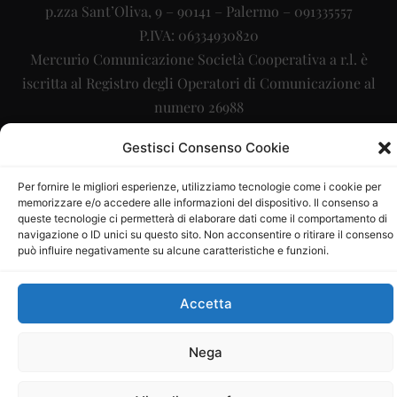
p.zza Sant’Oliva, 9 – 90141 – Palermo – 091335557
P.IVA: 06334930820
Mercurio Comunicazione Società Cooperativa a r.l. è
iscritta al Registro degli Operatori di Comunicazione al
numero 26988
Sito gestito da
La Digitale srl
–
info@ladigitale.it
Gestisci Consenso Cookie
Per fornire le migliori esperienze, utilizziamo tecnologie come i cookie per
memorizzare e/o accedere alle informazioni del dispositivo. Il consenso a
queste tecnologie ci permetterà di elaborare dati come il comportamento di
navigazione o ID unici su questo sito. Non acconsentire o ritirare il consenso
può influire negativamente su alcune caratteristiche e funzioni.
Accetta
Nega