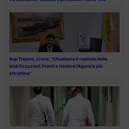
Asp Trapani, Croce: “Chiudiamo il capitolo delle
stabilizzazioni. Pronti a rendere l’Agenzia più
attrattiva”