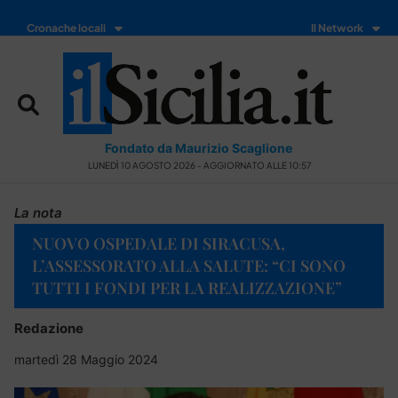
Cronache locali
Il Network
Fondato da Maurizio Scaglione
LUNEDÌ 10 AGOSTO 2026 - AGGIORNATO ALLE 10:57
La nota
NUOVO OSPEDALE DI SIRACUSA,
L’ASSESSORATO ALLA SALUTE: “CI SONO
TUTTI I FONDI PER LA REALIZZAZIONE”
Redazione
martedì 28 Maggio 2024