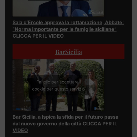
Sala d’Ercole approva la rottamazione, Abbate:
“Norma importante per le famiglie siciliane”
CLICCA PER IL VIDEO
BarSicilia
Fai clic per accettare i
cookie per questo servizio
Bar Sicilia, a Ispica la sfida per il futuro passa
dal nuovo governo della città CLICCA PER IL
VIDEO