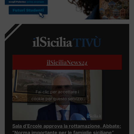
ilSiciliaNews
24
Fai clic per accettare i
cookie per questo servizio
Sala d’Ercole approva la rottamazione, Abbate:
“Norma importante per le famiglie siciliane”