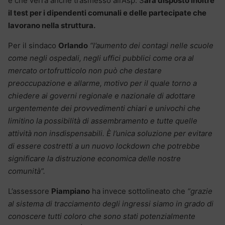
e che verrà anche trasmesso all’Asp. S
arà disposto inoltre
il test per i dipendenti comunali e delle partecipate che
lavorano nella struttura.
Per il sindaco
Orlando
“l’aumento dei contagi nelle scuole
come negli ospedali, negli uffici pubblici come ora al
mercato ortofrutticolo non può che destare
preoccupazione e allarme, motivo per il quale torno a
chiedere ai governi regionale e nazionale di adottare
urgentemente dei provvedimenti chiari e univochi che
limitino la possibilità di assembramento e tutte quelle
attività non insdispensabili. È l’unica soluzione per evitare
di essere costretti a un nuovo lockdown che potrebbe
significare la distruzione economica delle nostre
comunità”.
L’assessore
Piampiano
ha invece sottolineato che
“grazie
al sistema di tracciamento degli ingressi siamo in grado di
conoscere tutti coloro che sono stati potenzialmente