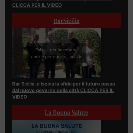
CLICCA PER IL VIDEO
BarSicilia
Fai clic per accettare i
cookie per questo servizio
Bar Sicilia, a Ispica la sfida per il futuro passa
dal nuovo governo della città CLICCA PER IL
VIDEO
La Buona Salute