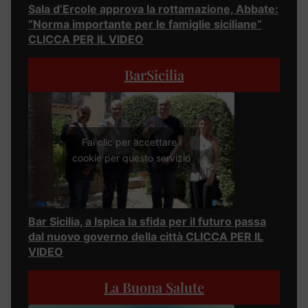
Sala d’Ercole approva la rottamazione, Abbate:
“Norma importante per le famiglie siciliane”
CLICCA PER IL VIDEO
BarSicilia
Fai clic per accettare i
cookie per questo servizio
Bar Sicilia, a Ispica la sfida per il futuro passa
dal nuovo governo della città CLICCA PER IL
VIDEO
La Buona Salute