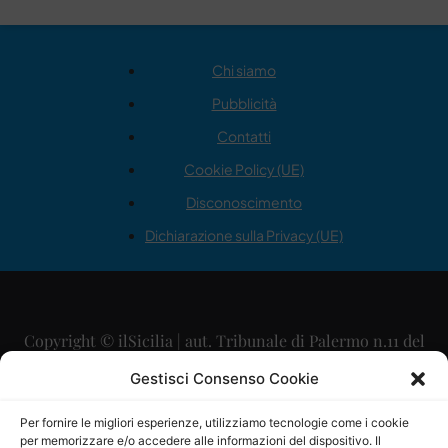
Chi siamo
Pubblicità
Contatti
Cookie Policy (UE)
Disconoscimento
Dichiarazione sulla Privacy (UE)
Copyright © ilSicilia | aut. Tribunale di Palermo n.11 del
29/09/2015
Gestisci Consenso Cookie
Editore: Mercurio Comunicazione Soc. Coop. A.R.L.
Per fornire le migliori esperienze, utilizziamo tecnologie come i cookie
per memorizzare e/o accedere alle informazioni del dispositivo. Il