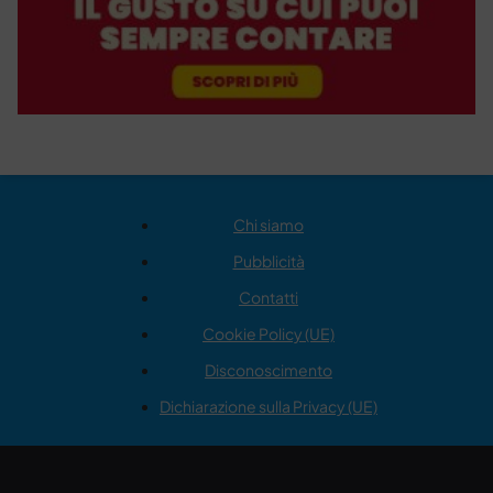
Chi siamo
Pubblicità
Contatti
Cookie Policy (UE)
Disconoscimento
Dichiarazione sulla Privacy (UE)