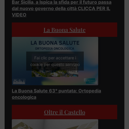
Bar Sicilia, a Ispica la sfida per il futuro passa
dal nuovo governo della città CLICCA PER IL
VIDEO
La Buona Salute
Fai clic per accettare i
cookie per questo servizio
La Buona Salute 63° puntata: Ortopedia
oncologica
Oltre il Castello