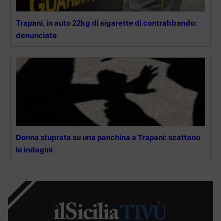
Trapani, in auto 22kg di sigarette di contrabbando:
denunciato
Donna stuprata su una panchina a Trapani: scattano
le indagini