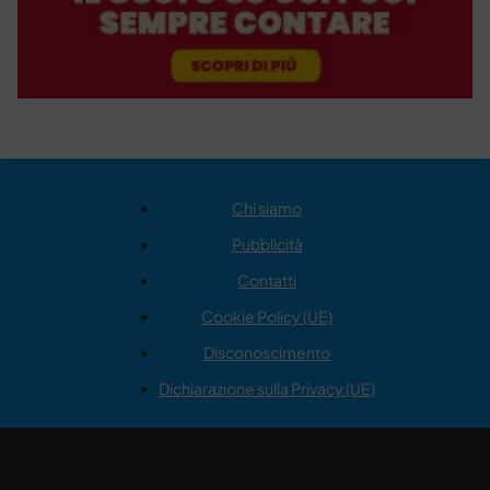
Chi siamo
Pubblicità
Contatti
Cookie Policy (UE)
Disconoscimento
Dichiarazione sulla Privacy (UE)