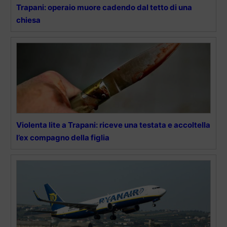
Trapani: operaio muore cadendo dal tetto di una
chiesa
Violenta lite a Trapani: riceve una testata e accoltella
l’ex compagno della figlia