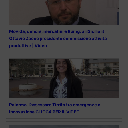
Movida, dehors, mercatini e Rumg: a ilSicilia.it
Ottavio Zacco presidente commissione attività
produttive | Video
Palermo, l’assessore Tirrito tra emergenze e
innovazione CLICCA PER IL VIDEO