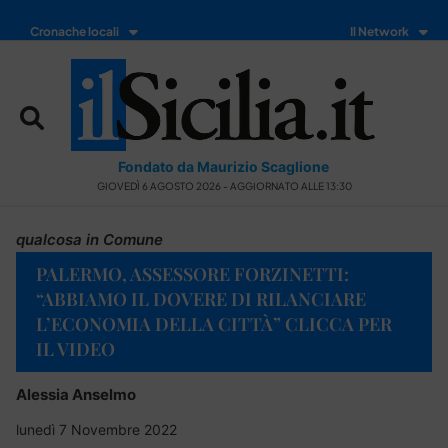
Cronache locali
Il Network
Fondato da Maurizio Scaglione
GIOVEDÌ 6 AGOSTO 2026 - AGGIORNATO ALLE 13:30
qualcosa in Comune
PALERMO, ASSESSORE FORZINETTI:
“ABBIAMO IL DOVERE DI RILANCIARE
L’ECONOMIA DELLA CITTÀ” CLICCA PER
IL VIDEO
Alessia Anselmo
lunedì 7 Novembre 2022