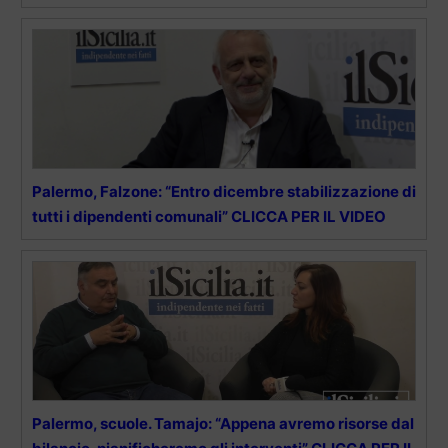
Palermo, Falzone: “Entro dicembre stabilizzazione di
tutti i dipendenti comunali” CLICCA PER IL VIDEO
Palermo, scuole. Tamajo: “Appena avremo risorse dal