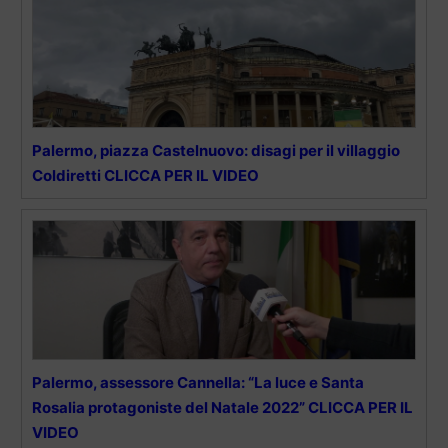
Palermo, piazza Castelnuovo: disagi per il villaggio
Coldiretti CLICCA PER IL VIDEO
Palermo, assessore Cannella: “La luce e Santa
Rosalia protagoniste del Natale 2022” CLICCA PER IL
VIDEO