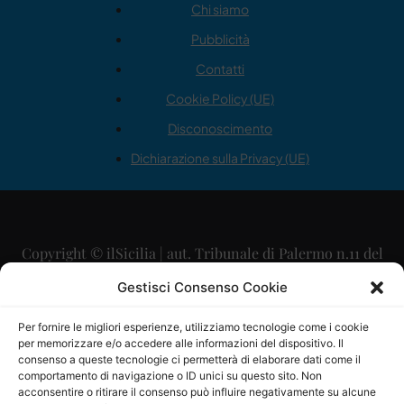
Chi siamo
Pubblicità
Contatti
Cookie Policy (UE)
Disconoscimento
Dichiarazione sulla Privacy (UE)
Copyright © ilSicilia | aut. Tribunale di Palermo n.11 del
29/09/2015
Gestisci Consenso Cookie
Editore: Mercurio Comunicazione Soc. Coop. A.R.L.
Per fornire le migliori esperienze, utilizziamo tecnologie come i cookie
per memorizzare e/o accedere alle informazioni del dispositivo. Il
Direttore Editoriale: Maurizio Scaglione
consenso a queste tecnologie ci permetterà di elaborare dati come il
comportamento di navigazione o ID unici su questo sito. Non
Direttore Responsabile: Maria Calabrese
acconsentire o ritirare il consenso può influire negativamente su alcune