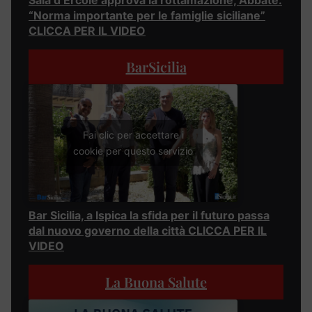
“Norma importante per le famiglie siciliane”
CLICCA PER IL VIDEO
BarSicilia
Fai clic per accettare i
cookie per questo servizio
Bar Sicilia, a Ispica la sfida per il futuro passa
dal nuovo governo della città CLICCA PER IL
VIDEO
La Buona Salute