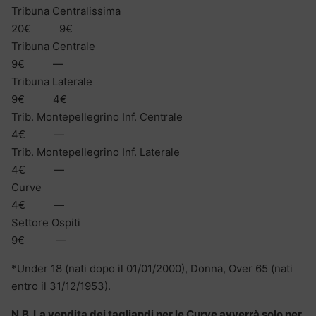
Tribuna Centralissima
20€ 9€
Tribuna Centrale
9€ —
Tribuna Laterale
9€ 4€
Trib. Montepellegrino Inf. Centrale
4€ —
Trib. Montepellegrino Inf. Laterale
4€ —
Curve
4€ —
Settore Ospiti
9€ —
*Under 18 (nati dopo il 01/01/2000), Donna, Over 65 (nati
entro il 31/12/1953).
N.B. La vendita dei tagliandi per le Curve avverrà solo per