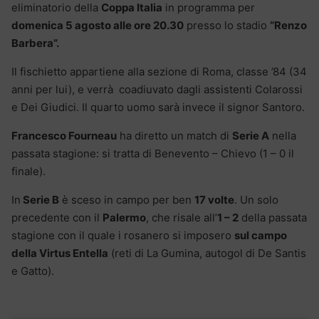
eliminatorio della
Coppa Italia
in programma per
domenica 5 agosto alle ore 20.30
presso lo stadio
“Renzo
Barbera”.
Il fischietto appartiene alla sezione di Roma, classe ’84 (34
anni per lui), e verrà coadiuvato dagli assistenti Colarossi
e Dei Giudici. Il quarto uomo sarà invece il signor Santoro.
Francesco Fourneau
ha diretto un match di
Serie A
nella
passata stagione: si tratta di Benevento – Chievo (1 – 0 il
finale).
In
Serie B
è sceso in campo per ben
17 volte
. Un solo
precedente con il
Palermo
, che risale all’
1 – 2
della passata
stagione con il quale i rosanero si imposero
sul campo
della Virtus Entella
(reti di La Gumina, autogol di De Santis
e Gatto).