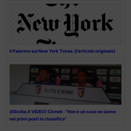
Il Palermo sul New York Times. (l’articolo originale)
(ilSicilia.it VIDEO) Cionek : “Non è un caso se siamo
nei primi posti in classifica”