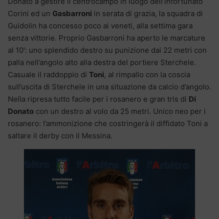
Donato a gestire il centrocampo in luogo dell’infortunato
Corini ed un
Gasbarroni
in serata di grazia, la squadra di
Guidolin ha concesso poco ai veneti, alla settima gara
senza vittorie. Proprio Gasbarroni ha aperto le marcature
al 10′: uno splendido destro su punizione dai 22 metri con
palla nell’angolo alto alla destra del portiere Sterchele.
Casuale il raddoppio di
Toni
, al rimpallo con la coscia
sull’uscita di Sterchele in una situazione da calcio d’angolo.
Nella ripresa tutto facile per i rosanero e gran tris di
Di
Donato
con un destro al volo da 25 metri. Unico neo per i
rosanero: l’ammonizione che costringerà il diffidato Toni a
saltare il derby con il Messina.