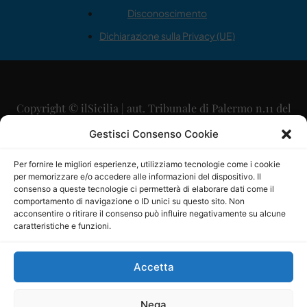
Disconoscimento
Dichiarazione sulla Privacy (UE)
Copyright © ilSicilia | aut. Tribunale di Palermo n.11 del
29/09/2015
Gestisci Consenso Cookie
Editore: Mercurio Comunicazione Soc. Coop. A.R.L.
Per fornire le migliori esperienze, utilizziamo tecnologie come i cookie
per memorizzare e/o accedere alle informazioni del dispositivo. Il
Direttore Editoriale: Maurizio Scaglione
consenso a queste tecnologie ci permetterà di elaborare dati come il
comportamento di navigazione o ID unici su questo sito. Non
Direttore Responsabile: Maria Calabrese
acconsentire o ritirare il consenso può influire negativamente su alcune
caratteristiche e funzioni.
p.zza Sant’Oliva, 9 – 90141 – Palermo – 091335557
P.IVA: 06334930820
Accetta
Mercurio Comunicazione Società Cooperativa a r.l. è
iscritta al Registro degli Operatori di Comunicazione al
Nega