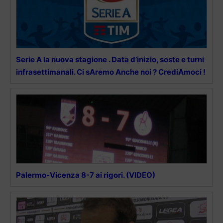
Serie A la nuova stagione . Data d’inizio, soste e turni
infrasettimanali. Ci sAremo Anche noi ? CrediAmoci !
Palermo-Vicenza 8-7 ai rigori. (VIDEO)