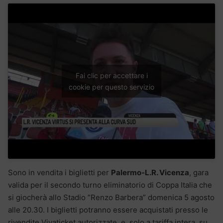
Fai clic per accettare i
cookie per questo servizio
Sono in vendita i biglietti per
Palermo-L.R. Vicenza
, gara
valida per il secondo turno eliminatorio di Coppa Italia che
si giocherà allo Stadio ”Renzo Barbera” domenica 5 agosto
alle 20.30. I biglietti potranno essere acquistati presso le
rivendite Vivaticket autorizzate e, solo a tariffa intera, su