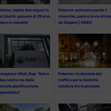
lermo, rapina due negozi in
Palermo: autocarro perde il
a Libertà: giovane di 29 anni
rimorchio, panico in via Alcid
nisce in manette
de Gasperi | VIDEO
ergenza rifiuti, Rap: “Non è
Palermo: rivoluzione del
lpa nostra ma della
traffico per le festività
ncata pianificazione
natalizie fra le proteste
piantistica”