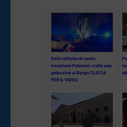
Forti raffiche di vento
Pa
investono Palermo: crolla una
te
palazzina al Borgo CLICCA
al
PER IL VIDEO