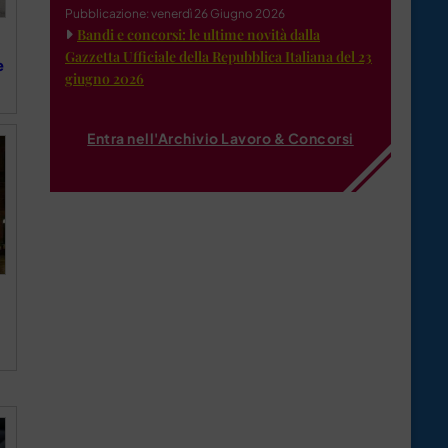
Pubblicazione: venerdì 26 Giugno 2026
Bandi e concorsi: le ultime novità dalla
Gazzetta Ufficiale della Repubblica Italiana del 23
e
giugno 2026
Entra nell'Archivio Lavoro & Concorsi