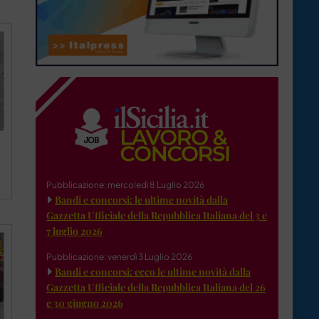
Pubblicazione: mercoledì 8 Luglio 2026
Bandi e concorsi: le ultime novità dalla
Gazzetta Ufficiale della Repubblica Italiana del 3 e
7 luglio 2026
Pubblicazione: venerdì 3 Luglio 2026
Bandi e concorsi: ecco le ultime novità dalla
Gazzetta Ufficiale della Repubblica Italiana del 26
e 30 giugno 2026