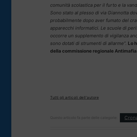
comunità scolastica per il furto e la vand
Sono stato al plesso di via Giannotta dov
probabilmente dopo aver fumato del cra
apparecchi informatici. Le scuole di peri
occorre un supplemento di vigilanza anch
sono dotati di strumenti di allarme”.
Lo h
della commissione regionale Antimafia,
Tutti gli articoli dell'autore
Cron
Questo articolo fa parte delle categorie: