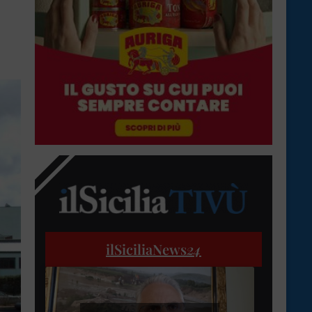
ilSiciliaNews
24