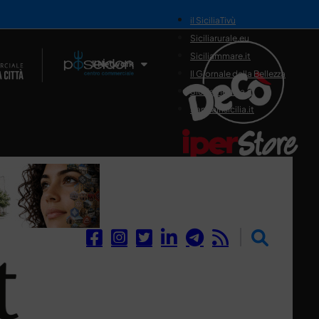
il SiciliaTivù
Siciliarurale.eu
Siciliammare.it
Il Network
Il Giornale della Bellezza
Siciliamedica.it
Sanitainsicilia.it