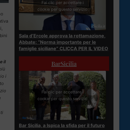
Fai clic per accettare i
cookie per questo servizio
no
ativa
i,
bini
Sala d’Ercole approva la rottamazione,
Abbate: “Norma importante per le
famiglie siciliane” CLICCA PER IL VIDEO
e il
BarSicilia
più
io i
to
izio
Fai clic per accettare i
e
cookie per questo servizio
ti
Bar Sicilia, a Ispica la sfida per il futuro