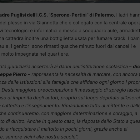
dre Puglisi dell’I.C.S. “Sperone-Pertini” di Palermo.
I ladri han
del plesso in via Giannotta che è collegato con la centrale oper
ivi tecnologici e informatici e messo a soqquadro aule, armadiett
una cattedra inoltre una bottiglietta usata per fumare crack. I bam
aule, i genitori sono rimasti qualche minuto fuori dai cancelli e
 molto impegnata nel quartiere.
ità giudiziaria accerterà ai danni dell’istituzione scolastica –
dic
seppe Pierro
– rappresenta la necessità di marcare, con ancora 
nza delle istituzioni alle famiglie che affidano ogni giorno i propr
ole. Desta maggiore preoccupazione il messaggio di spregio lascia
senso di impunità degli autori, proprio sul luogo deputato all’eserc
 la cattedra e l’insegnamento. Rimandiamo tutto al mittente e dall
stiche continueremo, con maggiore determinazione e coraggio, a
to di diritto. Anche in questo caso, la risposta dello Stato a ques
a riacquistare il maltolto in pochi giorni, grazie anche al
re, sempre vicini alle nostre scuole”.