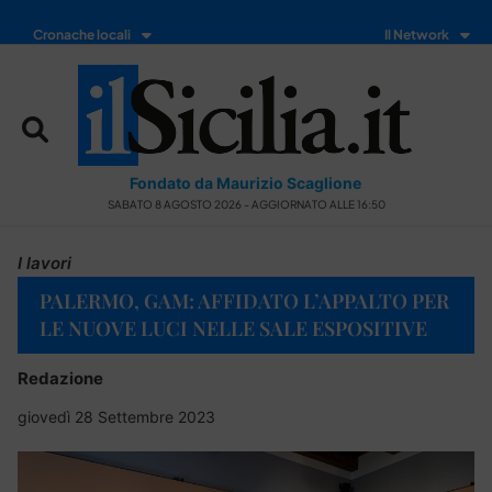
Cronache locali
Il Network
Fondato da Maurizio Scaglione
SABATO 8 AGOSTO 2026 - AGGIORNATO ALLE 16:50
I lavori
PALERMO, GAM: AFFIDATO L’APPALTO PER
LE NUOVE LUCI NELLE SALE ESPOSITIVE
Redazione
giovedì 28 Settembre 2023