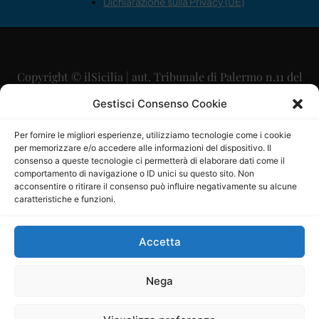
Dichiarazione sulla Privacy (UE)
Copyright © ilSicilia | aut. Tribunale di Palermo n.11 del
29/09/2015
Gestisci Consenso Cookie
Editore: Mercurio Comunicazione Soc. Coop. A.R.L.
Per fornire le migliori esperienze, utilizziamo tecnologie come i cookie
per memorizzare e/o accedere alle informazioni del dispositivo. Il
Direttore Editoriale: Maurizio Scaglione
consenso a queste tecnologie ci permetterà di elaborare dati come il
comportamento di navigazione o ID unici su questo sito. Non
Direttore Responsabile: Maria Calabrese
acconsentire o ritirare il consenso può influire negativamente su alcune
caratteristiche e funzioni.
p.zza Sant’Oliva, 9 – 90141 – Palermo – 091335557
P.IVA: 06334930820
Accetta
Mercurio Comunicazione Società Cooperativa a r.l. è
iscritta al Registro degli Operatori di Comunicazione al
Nega
numero 26988