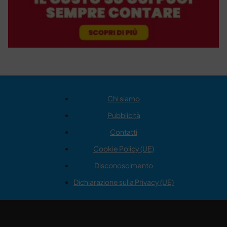
Chi siamo
Pubblicità
Contatti
Cookie Policy (UE)
Disconoscimento
Dichiarazione sulla Privacy (UE)