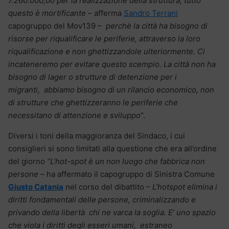
7.260.000,00 per la realizzazione della struttura, tutto
questo è mortificante
– afferma
Sandro Terrani
capogruppo del Mov139 –
perchè la città ha bisogno di
risorse per riqualificare le periferie, attraverso la loro
riqualificazione e non ghettizzandole ulteriormente. Ci
incateneremo per evitare questo scempio. La città non ha
bisogno di lager o strutture di detenzione per i
migranti, abbiamo bisogno di un rilancio economico, non
di strutture che ghettizzeranno le periferie che
necessitano di attenzione e sviluppo
”.
Diversi i toni della maggioranza del Sindaco, i cui
consiglieri si sono limitati alla questione che era all’ordine
del giorno
“L’hot-spot è un non luogo che fabbrica non
persone –
ha affermato il capogruppo di Sinistra Comune
Giusto Catania
nel corso del dibattito
– L’hotspot elimina i
diritti fondamentali delle persone, criminalizzando e
privando della libertà chi ne varca la soglia. E’ uno spazio
che viola i diritti degli esseri umani, estraneo