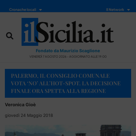
Cronache locali
Il Network
Fondato da Maurizio Scaglione
VENERDÌ 7 AGOSTO 2026 - AGGIORNATO ALLE 19:00
PALERMO, IL CONSIGLIO COMUNALE
VOTA ‘NO’ ALL’HOT-SPOT. LA DECISIONE
FINALE ORA SPETTA ALLA REGIONE
Veronica Gioè
giovedì 24 Maggio 2018