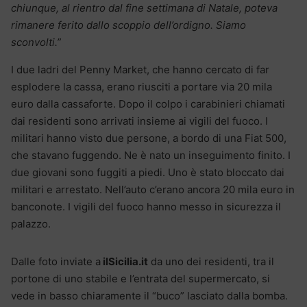
chiunque, al rientro dal fine settimana di Natale, poteva
rimanere ferito dallo scoppio dell’ordigno. Siamo
sconvolti.”
I due ladri del Penny Market, che hanno cercato di far
esplodere la cassa, erano riusciti a portare via 20 mila
euro dalla cassaforte. Dopo il colpo i carabinieri chiamati
dai residenti sono arrivati insieme ai vigili del fuoco. I
militari hanno visto due persone, a bordo di una Fiat 500,
che stavano fuggendo. Ne è nato un inseguimento finito. I
due giovani sono fuggiti a piedi. Uno è stato bloccato dai
militari e arrestato. Nell’auto c’erano ancora 20 mila euro in
banconote. I vigili del fuoco hanno messo in sicurezza il
palazzo.
Dalle foto inviate a
ilSicilia.it
da uno dei residenti, tra il
portone di uno stabile e l’entrata del supermercato, si
vede in basso chiaramente il “buco” lasciato dalla bomba.