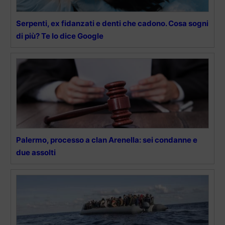
Serpenti, ex fidanzati e denti che cadono. Cosa sogni
di più? Te lo dice Google
Palermo, processo a clan Arenella: sei condanne e
due assolti