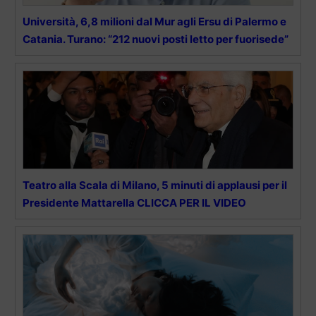
Università, 6,8 milioni dal Mur agli Ersu di Palermo e
Catania. Turano: “212 nuovi posti letto per fuorisede”
Teatro alla Scala di Milano, 5 minuti di applausi per il
Presidente Mattarella CLICCA PER IL VIDEO