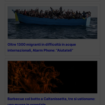
Oltre 1300 migranti in difficoltà in acque
internazionali, Alarm Phone: “Aiutateli”
Barbecue col botto a Caltanissetta, tre si ustionano:
uno muore in ospedale