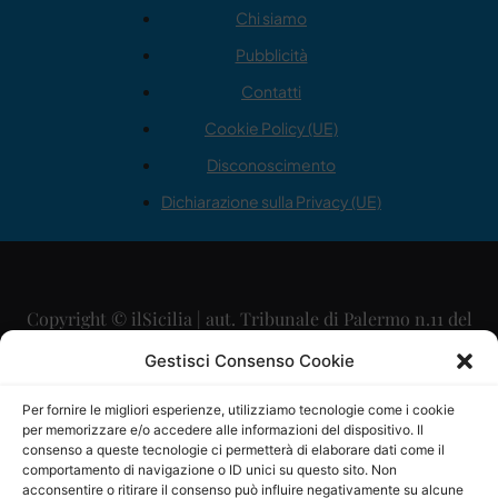
Chi siamo
Pubblicità
Contatti
Cookie Policy (UE)
Disconoscimento
Dichiarazione sulla Privacy (UE)
Copyright © ilSicilia | aut. Tribunale di Palermo n.11 del
29/09/2015
Gestisci Consenso Cookie
Editore: Mercurio Comunicazione Soc. Coop. A.R.L.
Per fornire le migliori esperienze, utilizziamo tecnologie come i cookie
per memorizzare e/o accedere alle informazioni del dispositivo. Il
Direttore Editoriale: Maurizio Scaglione
consenso a queste tecnologie ci permetterà di elaborare dati come il
comportamento di navigazione o ID unici su questo sito. Non
Direttore Responsabile: Maria Calabrese
acconsentire o ritirare il consenso può influire negativamente su alcune