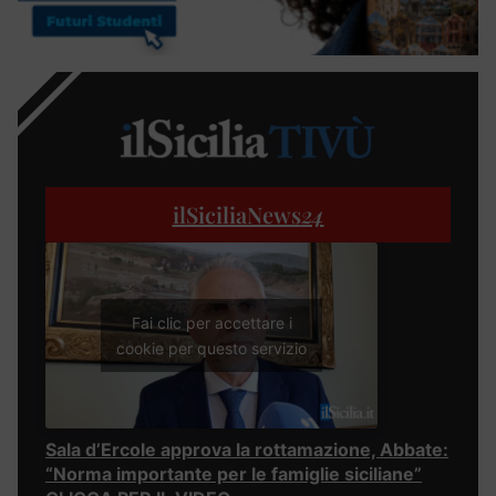
ilSiciliaNews
24
Fai clic per accettare i
cookie per questo servizio
Sala d’Ercole approva la rottamazione, Abbate:
“Norma importante per le famiglie siciliane”