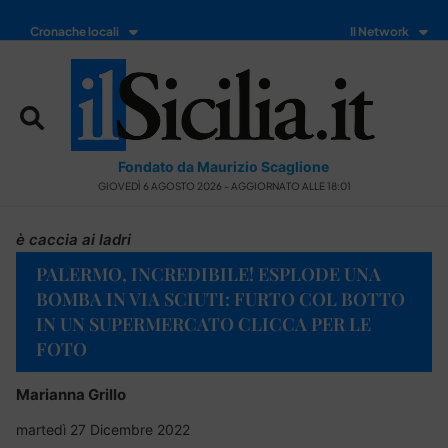
Cronache locali
Il Network
Fondato da Maurizio Scaglione
GIOVEDÌ 6 AGOSTO 2026 - AGGIORNATO ALLE 18:01
è caccia ai ladri
PALERMO, INCREDIBILE! ESPLODE UNA
BOMBA IN VIA SCIUTI: FURTO COL BOTTO
IN UN SUPERMERCATO CLICCA PER LE
FOTO
Marianna Grillo
martedì 27 Dicembre 2022