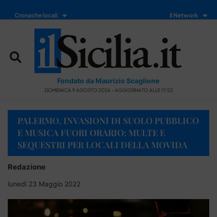
Cronache locali
Il Network
Fondato da Maurizio Scaglione
DOMENICA 9 AGOSTO 2026 - AGGIORNATO ALLE 17:53
PALERMO, INVASIONI DI SUOLO PUBBLICO
E MUSICA FUORI ORARIO: MULTE E
SEQUESTRI PER LOCALI DELLA MOVIDA
Redazione
lunedì 23 Maggio 2022