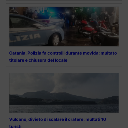
Catania, Polizia fa controlli durante movida: multato
titolare e chiusura del locale
Vulcano, divieto di scalare il cratere: multati 10
turisti