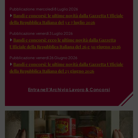
Pubblicazione: mercoledì 8 Luglio 2026
Bandi e concorsi: le ultime novità dalla Gazzetta Ufficiale
della Repubblica Italiana del 3 e 7 luglio 2026
Pubblicazione: venerdì 3 Luglio 2026
Bandi e concorsi: ecco le ultime novità dalla Gazzetta
Ufficiale della Repubblica Italiana del 26 e 30 giugno 2026
Pubblicazione: venerdì 26 Giugno 2026
Bandi e concorsi: le ultime novità dalla Gazzetta Ufficiale
della Repubblica Italiana del 23 giugno 2026
Entra nell'Archivio Lavoro & Concorsi