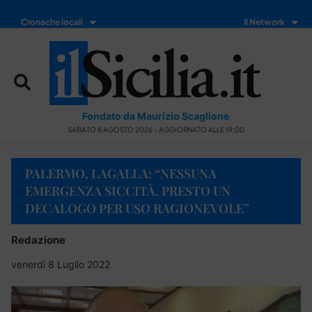
Cronache locali
Il Network
Fondato da Maurizio Scaglione
SABATO 8 AGOSTO 2026 - AGGIORNATO ALLE 19:00
PALERMO, LAGALLA: “NESSUNA
EMERGENZA SICCITÀ. PRESTO UN
DECALOGO PER USO RAGIONEVOLE”
Redazione
venerdì 8 Luglio 2022