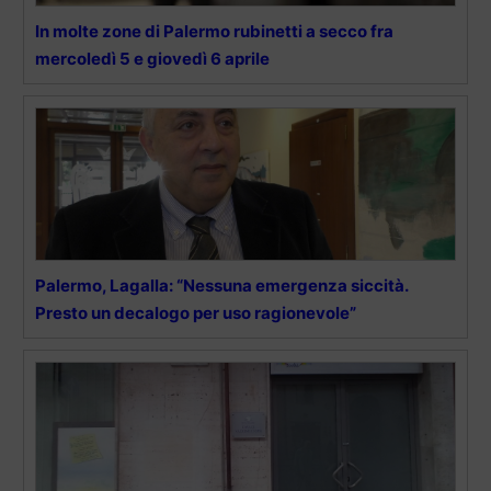
In molte zone di Palermo rubinetti a secco fra
mercoledì 5 e giovedì 6 aprile
Palermo, Lagalla: “Nessuna emergenza siccità.
Presto un decalogo per uso ragionevole”