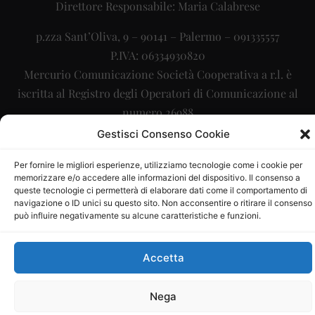
Direttore Responsabile: Maria Calabrese
p.zza Sant’Oliva, 9 – 90141 – Palermo – 091335557
P.IVA: 06334930820
Mercurio Comunicazione Società Cooperativa a r.l. è
iscritta al Registro degli Operatori di Comunicazione al
numero 26988
Gestisci Consenso Cookie
Sito gestito da
La Digitale srl
–
info@ladigitale.it
Per fornire le migliori esperienze, utilizziamo tecnologie come i cookie per
memorizzare e/o accedere alle informazioni del dispositivo. Il consenso a
queste tecnologie ci permetterà di elaborare dati come il comportamento di
navigazione o ID unici su questo sito. Non acconsentire o ritirare il consenso
può influire negativamente su alcune caratteristiche e funzioni.
Accetta
Nega