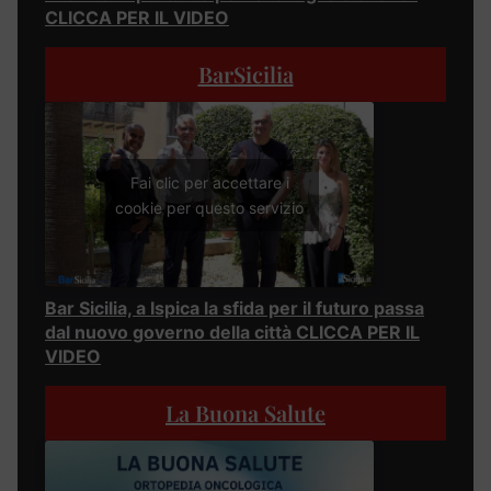
CLICCA PER IL VIDEO
BarSicilia
Fai clic per accettare i
cookie per questo servizio
Bar Sicilia, a Ispica la sfida per il futuro passa
dal nuovo governo della città CLICCA PER IL
VIDEO
La Buona Salute