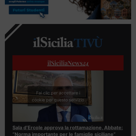
ilSiciliaNews
24
Fai clic per accettare i
cookie per questo servizio
Sala d’Ercole approva la rottamazione, Abbate:
“Norma importante per le famiglie siciliane”