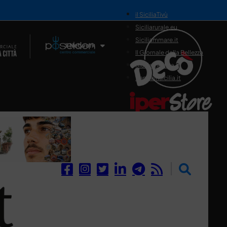
il SiciliaTivù
Siciliarurale.eu
Siciliammare.it
Il Network
Il Giornale della Bellezza
Siciliamedica.it
Sanitainsicilia.it