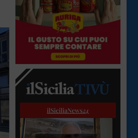
ilSiciliaNews
24