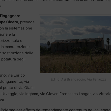
.
all’ingegnere
ppe Cicero
, prevede
con la sistemazione
ione e la
orizzontale e
e, la manutenzione
a sostituzione delle
 potatura degli
ono:
via Enrico
Edifici Asi Brancaccio, Via Ferruzza
rolungamento, via
l ponte di via Giafar
le Utveggio, via Ingham, via Giovan Francesco Langer, via Vittori
ca.
i Palermo per effetto dell’emendamento contenuto nel collegato 