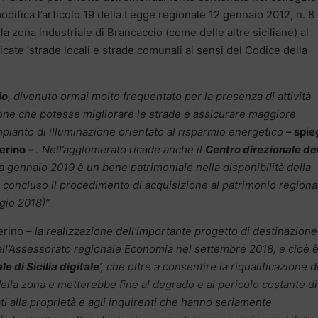
odifica l’articolo 19 della Legge regionale 12 gennaio 2012, n. 8
la zona industriale di Brancaccio (come delle altre siciliane) al
cate ‘strade locali e strade comunali ai sensi del Codice della
io
, divenuto ormai molto frequentato per la presenza di attività
ione che potesse migliorare le strade e assicurare maggiore
mpianto di illuminazione orientato al risparmio energetico
– spie
erino –
. Nell’agglomerato ricade anche il
Centro direzionale del
a gennaio 2019 è un bene patrimoniale nella disponibilità della
 concluso il procedimento di acquisizione al patrimonio regiona
gio 2018)”.
erino –
la realizzazione dell’importante progetto di destinazione
dall’Assessorato regionale Economia nel settembre 2018, e cioè 
e di Sicilia digitale
‘, che oltre a consentire la riqualificazione d
lla zona e metterebbe fine al degrado e al pericolo costante di
ti alla proprietà e agli inquirenti che hanno seriamente