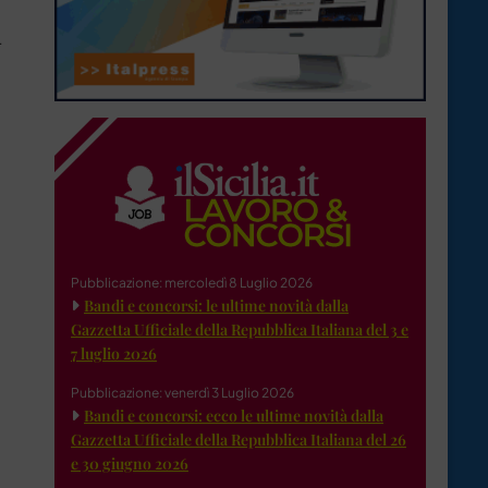
r
Pubblicazione: mercoledì 8 Luglio 2026
Bandi e concorsi: le ultime novità dalla
Gazzetta Ufficiale della Repubblica Italiana del 3 e
7 luglio 2026
Pubblicazione: venerdì 3 Luglio 2026
Bandi e concorsi: ecco le ultime novità dalla
Gazzetta Ufficiale della Repubblica Italiana del 26
e 30 giugno 2026