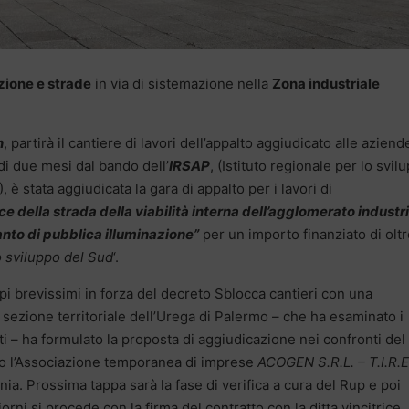
zione e strade
in via di sistemazione nella
Zona industriale
n
, partirà il cantiere di lavori dell’appalto aggiudicato alle aziend
 di due mesi dal bando dell’
IRSAP
, (Istituto regionale per lo svil
, è stata aggiudicata la gara di appalto per i lavori di
della strada della viabilità interna dell’agglomerato industr
nto di pubblica illuminazione”
per un importo finanziato di olt
o sviluppo del Sud
‘.
empi brevissimi in forza del decreto Sblocca cantieri con una
sezione territoriale dell’Urega di Palermo – che ha esaminato i
i – ha formulato la proposta di aggiudicazione nei confronti del
ro l’Associazione temporanea di imprese
ACOGEN S.R.L. – T.I.R.E
a. Prossima tappa sarà la fase di verifica a cura del Rup e poi
orni si procede con la firma del contratto con la ditta vincitrice,