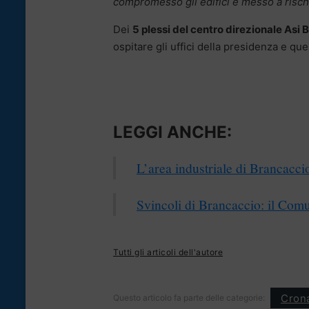
compromesso gli edifici e messo a rischio
Dei
5 plessi del centro direzionale Asi
ospitare gli uffici della presidenza e quel
LEGGI ANCHE:
L’area industriale di Brancacci
Svincoli di Brancaccio: il Comu
Tutti gli articoli dell'autore
Cron
Questo articolo fa parte delle categorie: