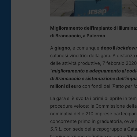
Miglioramento dell’impianto di illumina
di Brancaccio, a Palermo
.
A
giugno
, e comunque
dopo il
lockdow
catanesi vincitrici della gara. A distanza
delle attività produttive, 7 febbraio 2020)
“miglioramento e adeguamento al codice 
di Brancaccio e sistemazione dell’impia
milioni di euro
con fondi del ‘
Patto per l
La gara si è svolta i primi di aprile in t
procedura veloce: la Commissione della 
nominativi delle 210 imprese partecipant
concorrente primo in graduatoria, ovve
S.R.L.
con sede della capogruppo a Catani
l’aggiudicazione definitiva ed entro 35 gi