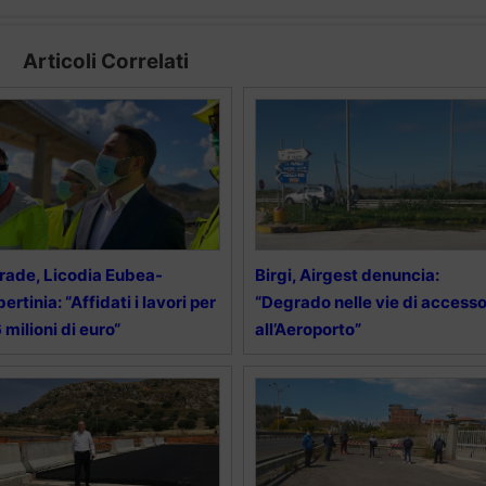
Articoli Correlati
rade, Licodia Eubea-
Birgi, Airgest denuncia:
bertinia: “Affidati i lavori per
“Degrado nelle vie di access
 milioni di euro“
all’Aeroporto”