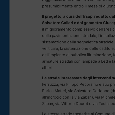
presumibilmente entro il mese di giugno
Il progetto, a cura dell’Irsap, redatto d
Salvatore Callari e dal geometra Giuse
il miglioramento complessivo dell’area 
della pavimentazione stradale, l’installaz
sistemazione della segnaletica stradale 
verticale, la sistemazione delle caditoi
dell’impianto di pubblica illuminazione, l
armature stradali con lampade a Led e la
alberi.
Le strade interessate dagli interventi s
Ferruzza, via Filippo Pecoraino e suo p
Enrico Mattei, via Salvatore Corleone (da
all’incrocio con la via Zaban), via Miche
Zaban, via Vittorio Ducrot e via Testasec
Le stesse strade trasferite al Comune d