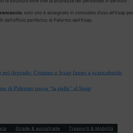
 la struttura oltre che la sicurezza del personale in servizio”.
 Brancaccio
, solo uno è assegnato in comodato d’uso all’Irsap pe
li dell’ufficio periferico di Palermo dell’Irsap.
o nel degrado: Comune e Irsap fanno a scaricabarile
ne di Palermo passa “la palla” al Suap
aca
Strade & autostrade
Trasporti & Mobilità