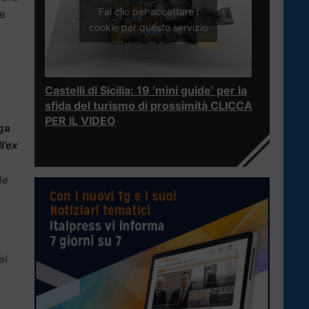
Fai clic per accettare i
 e
cookie per questo servizio
Castelli di Sicilia: 19 ‘mini guide’ per la
sfida del turismo di prossimità CLICCA
PER IL VIDEO
ga
l’ex
le
è
el