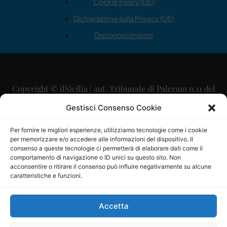
Cookie Policy (UE)
Dichiarazione sulla Privacy (UE)
Disconoscimento
Copyright © ilSicilia | aut. Tribunale di Palermo n.11 del
29/09/2015
Gestisci Consenso Cookie
Editore: Mercurio Comunicazione Soc. Coop. A.R.L.
Per fornire le migliori esperienze, utilizziamo tecnologie come i cookie
per memorizzare e/o accedere alle informazioni del dispositivo. Il
Direttore Editoriale: Maurizio Scaglione
consenso a queste tecnologie ci permetterà di elaborare dati come il
comportamento di navigazione o ID unici su questo sito. Non
Direttore Responsabile: Maria Calabrese
acconsentire o ritirare il consenso può influire negativamente su alcune
caratteristiche e funzioni.
p.zza Sant’Oliva, 9 – 90141 – Palermo – 091335557
P.IVA: 06334930820
Accetta
Mercurio Comunicazione Società Cooperativa a r.l. è