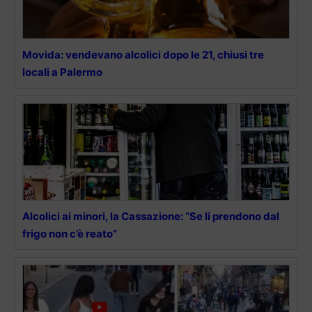
Movida: vendevano alcolici dopo le 21, chiusi tre
locali a Palermo
Alcolici ai minori, la Cassazione: “Se li prendono dal
frigo non c’è reato”