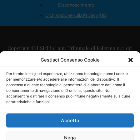
Disconoscimento
Dichiarazione sulla Privacy (UE)
Copyright © ilSicilia | aut. Tribunale di Palermo n.11 del
29/09/2015
Gestisci Consenso Cookie
Editore: Mercurio Comunicazione Soc. Coop. A.R.L.
Per fornire le migliori esperienze, utilizziamo tecnologie come i cookie
per memorizzare e/o accedere alle informazioni del dispositivo. Il
Direttore Editoriale: Maurizio Scaglione
consenso a queste tecnologie ci permetterà di elaborare dati come il
comportamento di navigazione o ID unici su questo sito. Non
Direttore Responsabile: Maria Calabrese
acconsentire o ritirare il consenso può influire negativamente su alcune
caratteristiche e funzioni.
p.zza Sant’Oliva, 9 – 90141 – Palermo – 091335557
P.IVA: 06334930820
Accetta
Mercurio Comunicazione Società Cooperativa a r.l. è
iscritta al Registro degli Operatori di Comunicazione al
Nega