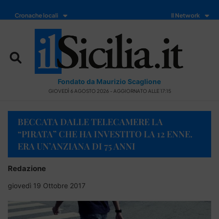
Cronache locali
Il Network
Fondato da Maurizio Scaglione
GIOVEDÌ 6 AGOSTO 2026 - AGGIORNATO ALLE 17:15
BECCATA DALLE TELECAMERE LA
“PIRATA” CHE HA INVESTITO LA 12 ENNE.
ERA UN’ANZIANA DI 75 ANNI
Redazione
giovedì 19 Ottobre 2017