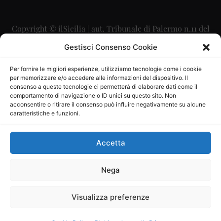
Copyright © ilSicilia | aut. Tribunale di Palermo n.11 del
29/09/2015
Gestisci Consenso Cookie
Editore: Mercurio Comunicazione Soc. Coop. A.R.L.
Per fornire le migliori esperienze, utilizziamo tecnologie come i cookie
per memorizzare e/o accedere alle informazioni del dispositivo. Il
Direttore Editoriale: Maurizio Scaglione
consenso a queste tecnologie ci permetterà di elaborare dati come il
comportamento di navigazione o ID unici su questo sito. Non
Direttore Responsabile: Maria Calabrese
acconsentire o ritirare il consenso può influire negativamente su alcune
caratteristiche e funzioni.
p.zza Sant’Oliva, 9 – 90141 – Palermo – 091335557
P.IVA: 06334930820
Accetta
Mercurio Comunicazione Società Cooperativa a r.l. è
iscritta al Registro degli Operatori di Comunicazione al
Nega
numero 26988
Visualizza preferenze
Sito gestito da
La Digitale srl
–
info@ladigitale.it