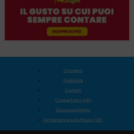
Chi siamo
Pubblicità
Contatti
Cookie Policy (UE)
Disconoscimento
Dichiarazione sulla Privacy (UE)