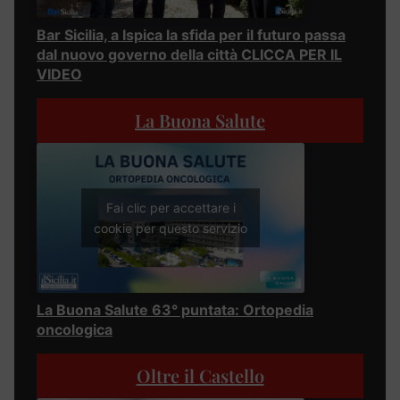
Bar Sicilia, a Ispica la sfida per il futuro passa
dal nuovo governo della città CLICCA PER IL
VIDEO
La Buona Salute
Fai clic per accettare i
cookie per questo servizio
La Buona Salute 63° puntata: Ortopedia
oncologica
Oltre il Castello