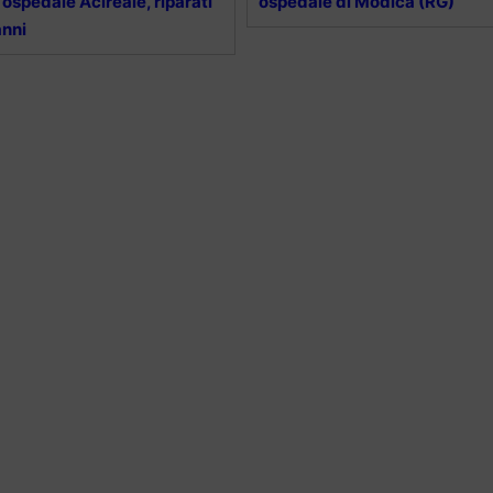
l’ospedale Acireale, riparati
ospedale di Modica (RG)
nni