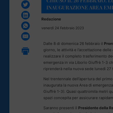
CHIUSO IL 26 FEBBRAIO. LU
INAUGURAZIONE AREA EM
Redazione
venerdì 24 Febbraio 2023
Dalle 8 di domenica 26 febbraio il
Pron
giorno, le attività e l’accettazione de
realizzare il completo trasferimento de
emergenza in via Liborio Giuffrè 1-3 c
riprenderà nella nuova sede lunedì 27 f
Nel trentennale dell’apertura del primo
inaugurata la nuova Area di emergenza d
Giuffrè 1-3). Quasi quattromila metri q
spazi concepita per assicurare rapidamen
Saranno presenti il
Presidente della R