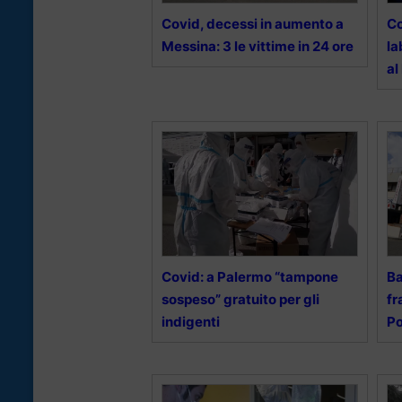
Covid, decessi in aumento a
Co
Messina: 3 le vittime in 24 ore
la
al
Covid: a Palermo “tampone
Ba
sospeso” gratuito per gli
fr
indigenti
Po