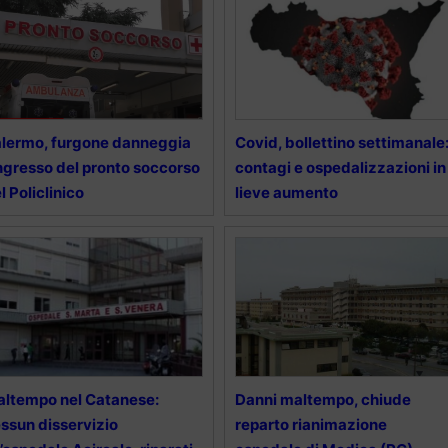
lermo, furgone danneggia
Covid, bollettino settimanale
ingresso del pronto soccorso
contagi e ospedalizzazioni in
l Policlinico
lieve aumento
ltempo nel Catanese:
Danni maltempo, chiude
ssun disservizio
reparto rianimazione