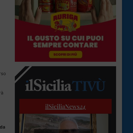
rso
rà
ilSiciliaNews
24
nda