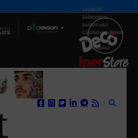
il SiciliaTivù
Siciliarurale.eu
Siciliammare.it
Il Network
Il Giornale della Bellezza
Siciliamedica.it
Sanitainsicilia.it