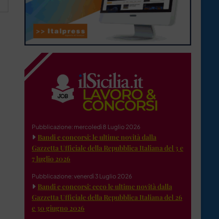
Pubblicazione: mercoledì 8 Luglio 2026
Bandi e concorsi: le ultime novità dalla
Gazzetta Ufficiale della Repubblica Italiana del 3 e
7 luglio 2026
Pubblicazione: venerdì 3 Luglio 2026
Bandi e concorsi: ecco le ultime novità dalla
Gazzetta Ufficiale della Repubblica Italiana del 26
e 30 giugno 2026