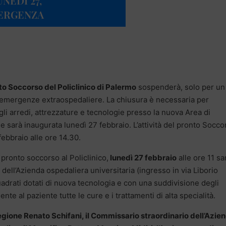
NEDÌ 27,
ERGENZA
to Soccorso del Policlinico di Palermo
sospenderà, solo per un
lle emergenze extraospedaliere. La chiusura è necessaria per
gli arredi, attrezzature e tecnologie presso la nuova Area di
he sarà inaugurata lunedì 27 febbraio.
L’attività del pronto Socco
ebbraio alle ore 14.30.
 pronto soccorso al Policlinico,
lunedì 27 febbraio
alle ore 11 sa
ell’Azienda ospedaliera universitaria (ingresso in via Liborio
uadrati dotati di nuova tecnologia e con una suddivisione degli
te al paziente tutte le cure e i trattamenti di alta specialità.
egione Renato Schifani, il Commissario straordinario dell’Azie