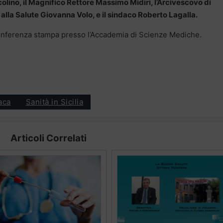
olino, il Magnifico Rettore Massimo Midiri, l’Arcivescovo di
alla Salute Giovanna Volo, e il sindaco Roberto Lagalla.
a conferenza stampa presso l’Accademia di Scienze Mediche.
aca
Sanità in Sicilia
Articoli Correlati