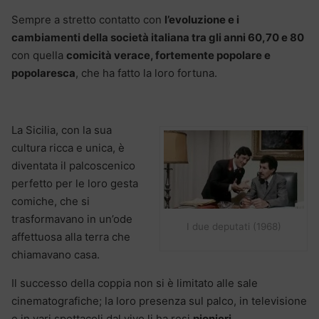
Sempre a stretto contatto con
l’evoluzione e i
cambiamenti della società italiana tra gli anni 60,70 e 80
con quella
comicità verace, fortemente popolare e
popolaresca
, che ha fatto la loro fortuna.
La Sicilia, con la sua
cultura ricca e unica, è
diventata il palcoscenico
perfetto per le loro gesta
comiche, che si
trasformavano in un’ode
I due deputati (1968)
affettuosa alla terra che
chiamavano casa.
Il successo della coppia non si è limitato alle sale
cinematografiche; la loro presenza sul palco, in televisione
e in vari spettacoli dal vivo li ha resi
pionieri