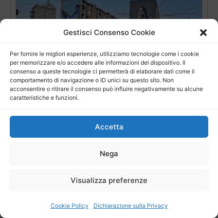
Gestisci Consenso Cookie
Per fornire le migliori esperienze, utilizziamo tecnologie come i cookie
per memorizzare e/o accedere alle informazioni del dispositivo. Il
Palermo, Sperone167: il quartiere si colora con un
consenso a queste tecnologie ci permetterà di elaborare dati come il
comportamento di navigazione o ID unici su questo sito. Non
nuovo murale
acconsentire o ritirare il consenso può influire negativamente su alcune
caratteristiche e funzioni.
Accetta
Nega
Visualizza preferenze
Palermo, Sperone167: il murale POPolare siciliano e
iniziative per “illuminare” due luoghi negati al
Cookie Policy
Dichiarazione sulla Privacy
quartiere CLICCA PER IL VIDEO