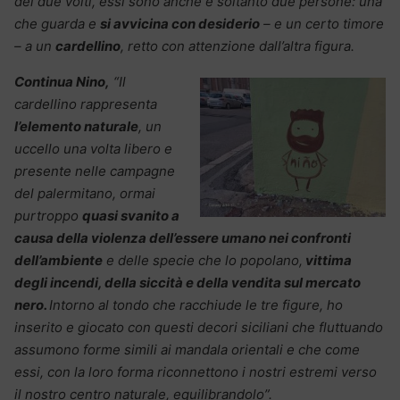
dei due volti, essi sono anche e soltanto due persone: una
che guarda e
si avvicina con desiderio
– e un certo timore
– a un
cardellino
, retto con attenzione dall’altra figura.
Continua Nino,
“Il
cardellino rappresenta
l’elemento naturale
, un
uccello una volta libero e
presente nelle campagne
del palermitano, ormai
purtroppo
quasi svanito a
causa della violenza dell’essere umano nei confronti
dell’ambiente
e delle specie che lo popolano,
vittima
degli incendi, della siccità
e della vendita sul mercato
nero.
Intorno al tondo che racchiude le tre figure, ho
inserito e giocato con questi decori siciliani che fluttuando
assumono forme simili ai mandala orientali e che come
essi, con la loro forma riconnettono i nostri estremi verso
il nostro centro naturale, equilibrandolo”.