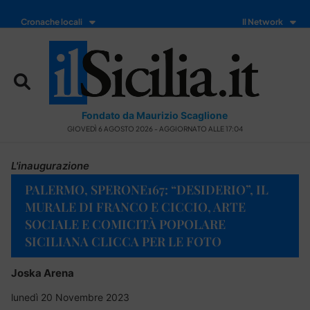
Cronache locali
Il Network
Fondato da Maurizio Scaglione
GIOVEDÌ 6 AGOSTO 2026 - AGGIORNATO ALLE 17:04
L'inaugurazione
PALERMO, SPERONE167: “DESIDERIO”, IL
MURALE DI FRANCO E CICCIO, ARTE
SOCIALE E COMICITÀ POPOLARE
SICILIANA CLICCA PER LE FOTO
Joska Arena
lunedì 20 Novembre 2023