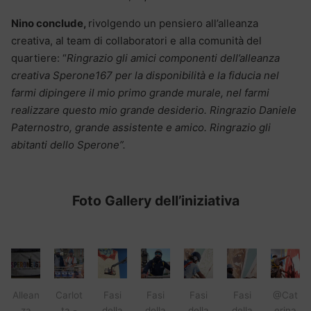
Nino conclude,
rivolgendo un pensiero all’alleanza
creativa, al team di collaboratori e alla comunità del
quartiere: “
Ringrazio gli amici componenti dell’alleanza
creativa Sperone167 per la disponibilità e la fiducia nel
farmi dipingere il mio primo grande murale, nel farmi
realizzare questo mio grande desiderio. Ringrazio Daniele
Paternostro, grande assistente e amico. Ringrazio gli
abitanti dello Sperone”.
Foto Gallery dell’iniziativa
Allean
Carlot
Fasi
Fasi
Fasi
Fasi
@Cat
za
ta -
della
della
della
della
erina