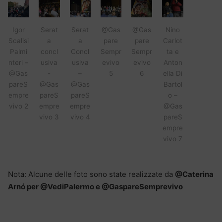
Igor
Serat
Serat
@Gas
@Gas
Nino
Scalisi
a
a
pare
pare
Carlot
Palmi
concl
Concl
Sempr
Sempr
ta e
nteri –
usiva
usiva
evivo
evivo
Anton
@Gas
-
–
5
6
ella Di
pareS
@Gas
@Gas
Bartol
empre
pareS
pareS
o –
vivo 2
empre
empre
@Gas
vivo 3
vivo 4
pareS
empre
vivo 7
Nota: Alcune delle foto sono state realizzate da
@Caterina
Arnó per @VediPalermo e @GaspareSemprevivo