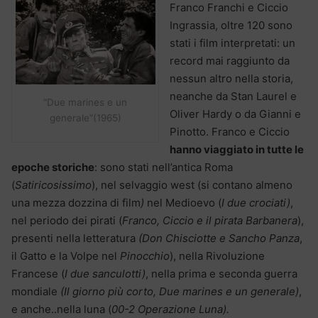
Franco Franchi e Ciccio
Ingrassia, oltre 120 sono
stati i film interpretati: un
record mai raggiunto da
nessun altro nella storia,
neanche da Stan Laurel e
“Due marines e un
Oliver Hardy o da Gianni e
generale”(1965)
Pinotto. Franco e Ciccio
hanno viaggiato in tutte le
epoche storiche
: sono stati nell’antica Roma
(
Satiricosissimo
), nel selvaggio west (si contano almeno
una mezza dozzina di film
)
nel Medioevo (
I due crociati)
,
nel periodo dei pirati (
Franco, Ciccio e il pirata Barbanera
),
presenti nella letteratura
(Don Chisciotte e Sancho Panza
,
il Gatto e la Volpe nel
Pinocchio
), nella Rivoluzione
Francese (
I due sanculotti)
, nella prima e seconda guerra
mondiale
(Il giorno più corto, Due marines e un generale)
,
e anche..nella luna (
00-2 Operazione Luna).