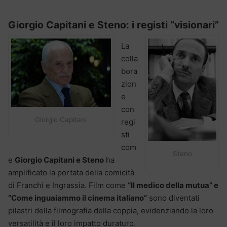
Giorgio Capitani e Steno: i registi “visionari”
La
colla
bora
zion
e
con
Giorgio Capitani
regi
sti
com
Steno
e
Giorgio Capitani e Steno
ha
amplificato la portata della comicità
di Franchi e Ingrassia. Film come
“Il medico della mutua” e
“Come inguaiammo il cinema italiano”
sono diventati
pilastri della filmografia della coppia, evidenziando la loro
versatilità e il loro impatto duraturo.