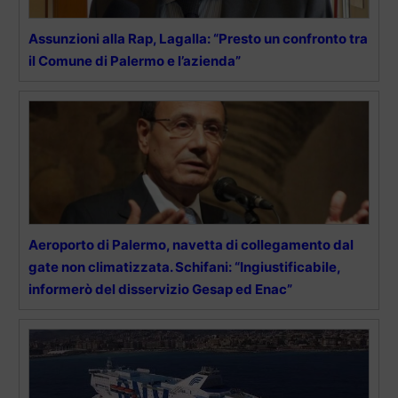
Assunzioni alla Rap, Lagalla: “Presto un confronto tra
il Comune di Palermo e l’azienda”
Aeroporto di Palermo, navetta di collegamento dal
gate non climatizzata. Schifani: “Ingiustificabile,
informerò del disservizio Gesap ed Enac”