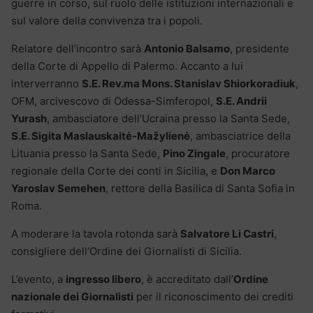
guerre in corso, sul ruolo delle istituzioni internazionali e
sul valore della convivenza tra i popoli.
Relatore dell’incontro sarà
Antonio Balsamo
, presidente
della Corte di Appello di Palermo. Accanto a lui
interverranno
S.E. Rev.ma Mons. Stanislav Shiorkoradiuk
,
OFM, arcivescovo di Odessa-Simferopol,
S.E. Andrii
Yurash
, ambasciatore dell’Ucraina presso la Santa Sede,
S.E. Sigita Maslauskaitė-Mažylienė
, ambasciatrice della
Lituania presso la Santa Sede,
Pino Zingale
, procuratore
regionale della Corte dei conti in Sicilia, e
Don Marco
Yaroslav Semehen
, rettore della Basilica di Santa Sofia in
Roma.
A moderare la tavola rotonda sarà
Salvatore Li Castri
,
consigliere dell’Ordine dei Giornalisti di Sicilia.
L’evento, a
ingresso libero
, è accreditato dall’
Ordine
nazionale dei Giornalisti
per il riconoscimento dei crediti