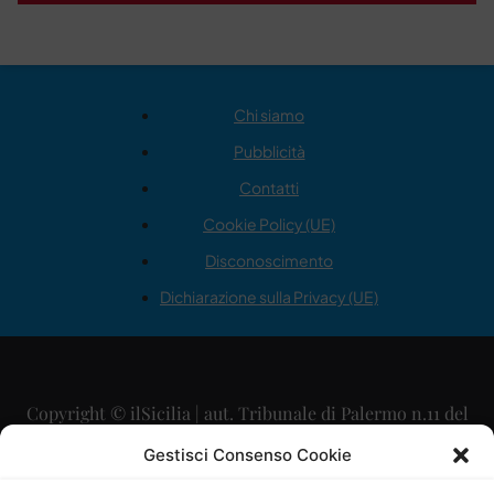
Chi siamo
Pubblicità
Contatti
Cookie Policy (UE)
Disconoscimento
Dichiarazione sulla Privacy (UE)
Copyright © ilSicilia | aut. Tribunale di Palermo n.11 del
29/09/2015
Gestisci Consenso Cookie
Editore: Mercurio Comunicazione Soc. Coop. A.R.L.