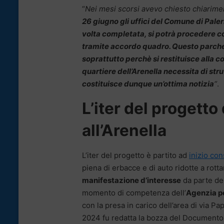
“
Nei mesi scorsi avevo chiesto chiarimen
26 giugno gli uffici del Comune di Pale
volta completata, si potrà procedere co
tramite accordo quadro. Questo parche
soprattutto perchè si restituisce alla c
quartiere dell’Arenella necessita di st
costituisce dunque un’ottima notizia
“
.
L’iter del progett
all’Arenella
L’iter del progetto è partito ad
inizio con
piena di erbacce e di auto ridotte a rot
manifestazione d’interesse
da parte del
momento di competenza dell’
Agenzia pe
con la presa in carico dell’area di via P
2024 fu redatta la bozza del Documento d