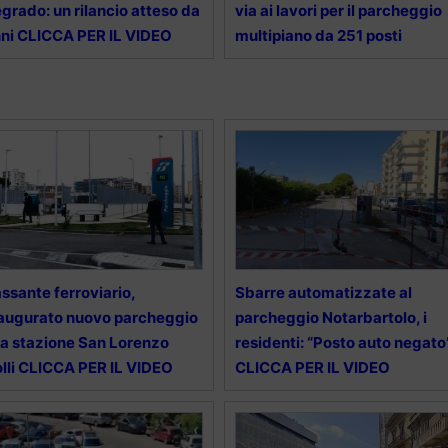
grado: un rilancio atteso da
via ai lavori per il parcheggio
ni CLICCA PER IL VIDEO
multipiano da 251 posti
ssante ferroviario,
Sbarre automatizzate al
augurato nuovo parcheggio
parcheggio Notarbartolo, i
la stazione San Lorenzo
residenti: “Posto auto negato
lli CLICCA PER IL VIDEO
CLICCA PER IL VIDEO