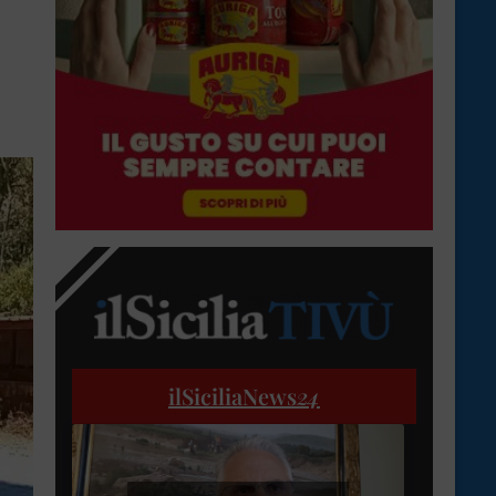
ilSiciliaNews
24