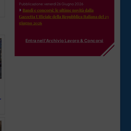
Pubblicazione: venerdì 26 Giugno 2026
Bandi e concorsi: le ultime novità dalla
Gazzetta Ufficiale della Repubblica Italiana del 23
giugno 2026
Entra nell'Archivio Lavoro & Concorsi
”