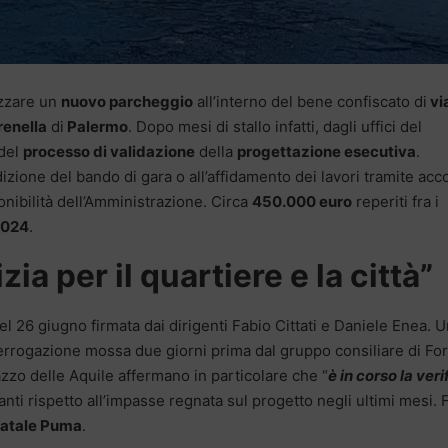
izzare un
nuovo parcheggio
all’interno del bene confiscato di
vi
renella
di
Palermo
. Dopo mesi di stallo infatti, dagli uffici del
 del
processo di validazione
della
progettazione esecutiva
.
izione del bando di gara o all’affidamento dei lavori tramite acc
ponibilità dell’Amministrazione. Circa
450.000 euro
reperiti fra i
2024
.
ia per il quartiere e la città”
del 26 giugno firmata dai dirigenti Fabio Cittati e Daniele Enea. 
nterrogazione mossa due giorni prima dal gruppo consiliare di Fo
zzo delle Aquile affermano in particolare che “
è in corso la veri
anti rispetto all’impasse regnata sul progetto negli ultimi mesi. 
atale Puma
.