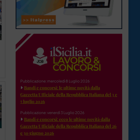
Pubblicazione: mercoledì 8 Luglio 2026
Bandi e concorsi: le ultime novità dalla
Gazzetta Ufficiale della Repubblica Italiana del 3 e
7 luglio 2026
Pubblicazione: venerdì 3 Luglio 2026
Bandi e concorsi: ecco le ultime novità dalla
Gazzetta Ufficiale della Repubblica Italiana del 26
e 30 giugno 2026