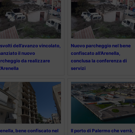
risvolti dell’avanzo vincolato,
Nuovo parcheggio nel bene
nanziato il nuovo
confiscato all’Arenella,
rcheggio da realizzare
conclusa la conferenza di
l’Arenella
servizi
enella, bene confiscato nel
Il porto di Palermo che verrà,