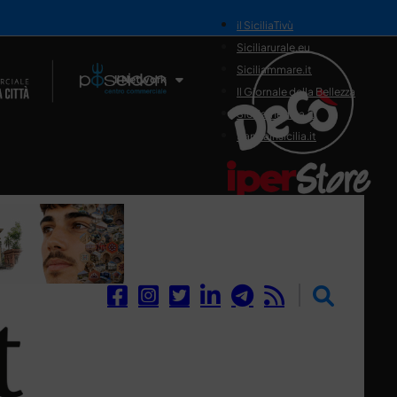
il SiciliaTivù
Siciliarurale.eu
Siciliammare.it
Il Network
Il Giornale della Bellezza
Siciliamedica.it
Sanitainsicilia.it