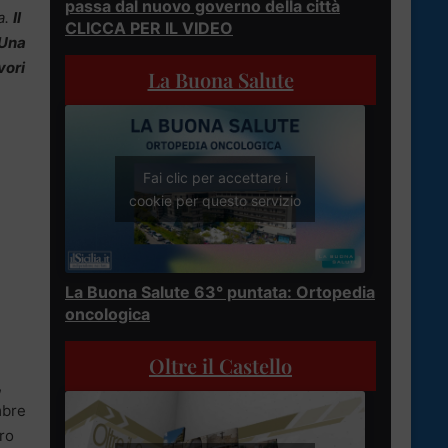
passa dal nuovo governo della città
a.
Il
CLICCA PER IL VIDEO
 Una
vori
La Buona Salute
Fai clic per accettare i
cookie per questo servizio
La Buona Salute 63° puntata: Ortopedia
oncologica
Oltre il Castello
,
mbre
ro