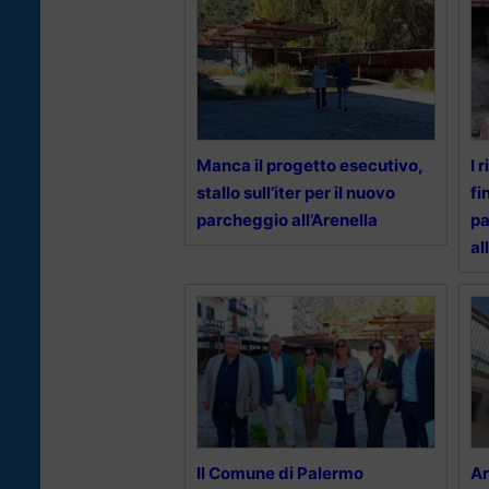
Manca il progetto esecutivo,
I 
stallo sull’iter per il nuovo
fi
parcheggio all’Arenella
pa
al
Il Comune di Palermo
Ar