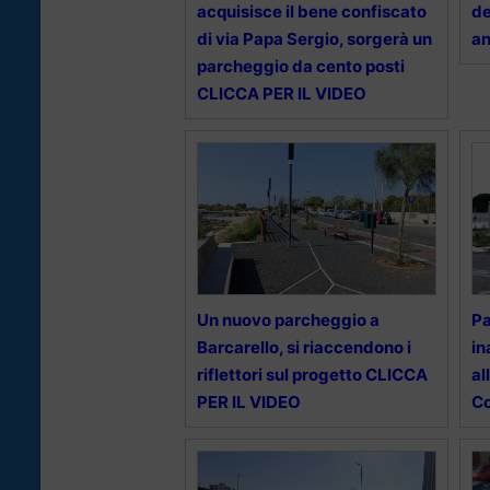
acquisisce il bene confiscato
de
di via Papa Sergio, sorgerà un
an
parcheggio da cento posti
CLICCA PER IL VIDEO
Un nuovo parcheggio a
Pa
Barcarello, si riaccendono i
in
riflettori sul progetto CLICCA
al
PER IL VIDEO
Co