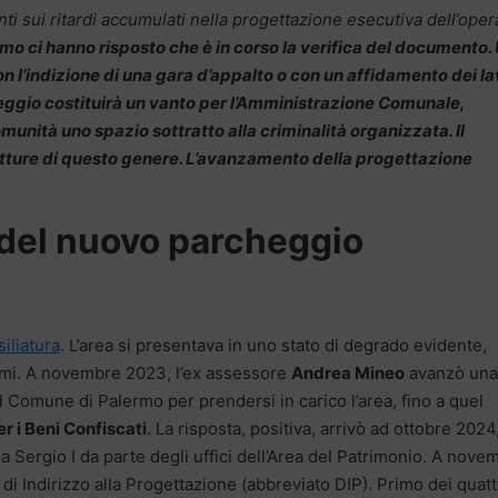
ti sui ritardi accumulati nella progettazione esecutiva dell’oper
rmo ci hanno risposto che è in corso la verifica del documento.
n l’indizione di una gara d’appalto o con un affidamento dei la
ggio costituirà un vanto per l’Amministrazione Comunale,
omunità uno spazio sottratto alla criminalità organizzata. Il
rutture di questo genere. L’avanzamento della progettazione
o del nuovo parcheggio
siliatura
. L’area si presentava in uno stato di degrado evidente,
tami. A novembre 2023, l’ex assessore
Andrea Mineo
avanzò una
 Comune di Palermo per prendersi in carico l’area, fino a quel
r i Beni Confiscati
. La risposta, positiva, arrivò ad ottobre 2024
apa Sergio I da parte degli uffici dell’Area del Patrimonio. A nove
i Indirizzo alla Progettazione (abbreviato DIP). Primo dei quatt