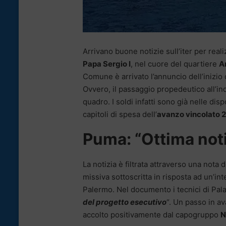
Arrivano buone notizie sull’iter per real
Papa Sergio I
, nel cuore del quartiere
A
Comune è arrivato l’annuncio dell’inizio
Ovvero, il passaggio propedeutico all’ind
quadro. I soldi infatti sono già nelle dis
capitoli di spesa dell’
avanzo vincolato 
Puma: “Ottima notiz
La notizia è filtrata attraverso una nota 
missiva sottoscritta in risposta ad un’i
Palermo. Nel documento i tecnici di Pala
del progetto esecutivo
“. Un passo in av
accolto positivamente dal capogruppo
N