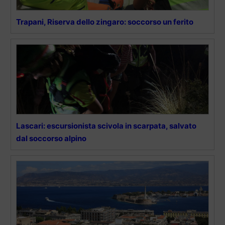
Trapani, Riserva dello zingaro: soccorso un ferito
Lascari: escursionista scivola in scarpata, salvato
dal soccorso alpino