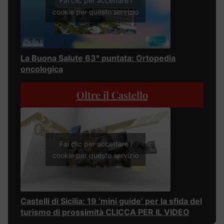
Fai clic per accettare i
cookie per questo servizio
La Buona Salute 63° puntata: Ortopedia
oncologica
Oltre il Castello
Fai clic per accettare i
cookie per questo servizio
Castelli di Sicilia: 19 ‘mini guide’ per la sfida del
turismo di prossimità CLICCA PER IL VIDEO