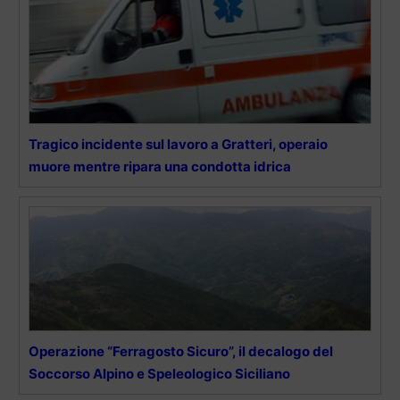
Tragico incidente sul lavoro a Gratteri, operaio
muore mentre ripara una condotta idrica
Operazione “Ferragosto Sicuro”, il decalogo del
Soccorso Alpino e Speleologico Siciliano