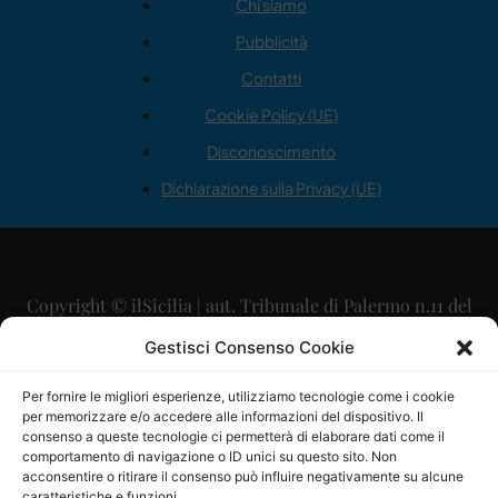
Chi siamo
Pubblicità
Contatti
Cookie Policy (UE)
Disconoscimento
Dichiarazione sulla Privacy (UE)
Copyright © ilSicilia | aut. Tribunale di Palermo n.11 del
29/09/2015
Gestisci Consenso Cookie
Editore: Mercurio Comunicazione Soc. Coop. A.R.L.
Per fornire le migliori esperienze, utilizziamo tecnologie come i cookie
per memorizzare e/o accedere alle informazioni del dispositivo. Il
Direttore Editoriale: Maurizio Scaglione
consenso a queste tecnologie ci permetterà di elaborare dati come il
comportamento di navigazione o ID unici su questo sito. Non
Direttore Responsabile: Maria Calabrese
acconsentire o ritirare il consenso può influire negativamente su alcune
caratteristiche e funzioni.