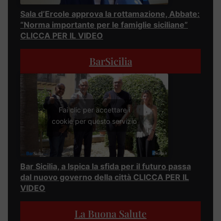
Sala d’Ercole approva la rottamazione, Abbate:
“Norma importante per le famiglie siciliane”
CLICCA PER IL VIDEO
BarSicilia
Fai clic per accettare i
cookie per questo servizio
Bar Sicilia, a Ispica la sfida per il futuro passa
dal nuovo governo della città CLICCA PER IL
VIDEO
La Buona Salute