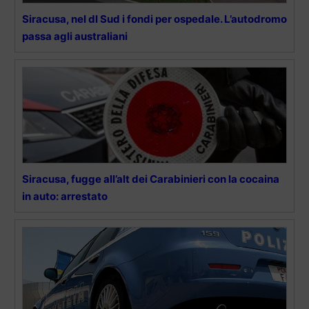
Siracusa, nel dl Sud i fondi per ospedale. L’autodromo
passa agli australiani
Siracusa, fugge all’alt dei Carabinieri con la cocaina
in auto: arrestato