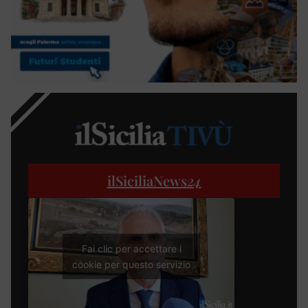
ilSiciliaNews
24
Fai clic per accettare i
cookie per questo servizio