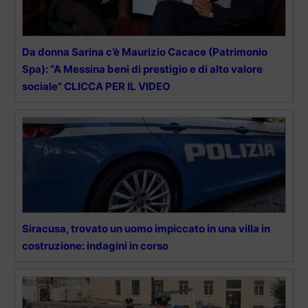
Da donna Sarina c’è Maurizio Cacace (Patrimonio
Spa): “A Messina beni di prestigio e di alto valore
sociale” CLICCA PER IL VIDEO
Siracusa, trovato un uomo impiccato in una villa in
costruzione: indagini in corso