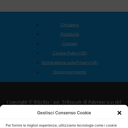
Chi siamo
Pubblicità
Contatti
Cookie Policy (UE)
Dichiarazione sulla Privacy (UE)
Disconoscimento
Copyright © ilSicilia | aut. Tribunale di Palermo n.11 del
29/09/2015
Gestisci Consenso Cookie
Editore: Mercurio Comunicazione Soc. Coop. A.R.L.
Per fornire le migliori esperienze, utilizziamo tecnologie come i cookie