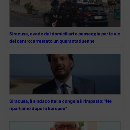
Siracusa, evade dai domiciliari e passeggia per le vie
del centro: arrestato un quarantaduenne
Siracusa, il sindaco Italia congela il rimpasto: “Ne
riparliamo dopo le Europee”