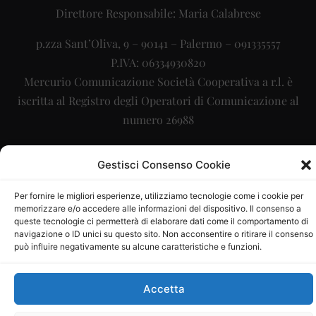
Direttore Responsabile: Maria Calabrese
p.zza Sant’Oliva, 9 – 90141 – Palermo – 091335557
P.IVA: 06334930820
Mercurio Comunicazione Società Cooperativa a r.l. è
iscritta al Registro degli Operatori di Comunicazione al
numero 26988
Sito gestito da
La Digitale srl
–
info@ladigitale.it
Gestisci Consenso Cookie
Per fornire le migliori esperienze, utilizziamo tecnologie come i cookie per
memorizzare e/o accedere alle informazioni del dispositivo. Il consenso a
queste tecnologie ci permetterà di elaborare dati come il comportamento di
navigazione o ID unici su questo sito. Non acconsentire o ritirare il consenso
può influire negativamente su alcune caratteristiche e funzioni.
Accetta