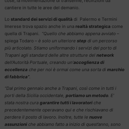
cose, la movimentazione di transenne, recinzioni da
cantiere in tutte le aree del demanio.
Lo
standard dei servizi di qualità
di Palermo e Termini
Imerese trova spazio anche in una
realtà strategica
come
quella di Trapani.
“Quello che abbiamo appena avviato
–
spiega Todaro –
è solo un ulteriore
step
di un percorso
più articolato. Stiamo uniformando i servizi del porto di
Trapani agli standard delle altre strutture del
network
dell’Autorità Portuale, creando un’
accoglienza di
eccellenza
che per noi è ormai come una sorta di
marchio
di fabbrica”
.
“Dal primo gennaio anche a Trapani, così come in tutti i
porti della Sicilia occidentale,
portiamo un metodo
. E’
stata nostra cura
garantire tutti i lavoratori
che
precedentemente operavano qui e che rischiavano di
perdere il posto di lavoro. Inoltre, tutte le
nuove
assunzioni
che abbiamo fatto a inizio di quest’anno, sono