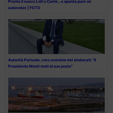
Pronto il nuovo Lidl a Carini… e spunta pure un
autovelox | FOTO
Autorità Portuale, coro unanime dei sindacati: “Il
Presidente Monti resti al suo posto”