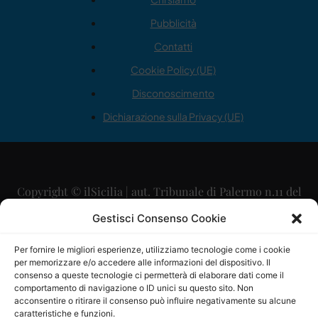
Pubblicità
Contatti
Cookie Policy (UE)
Disconoscimento
Dichiarazione sulla Privacy (UE)
Copyright © ilSicilia | aut. Tribunale di Palermo n.11 del
29/09/2015
Gestisci Consenso Cookie
Editore: Mercurio Comunicazione Soc. Coop. A.R.L.
Per fornire le migliori esperienze, utilizziamo tecnologie come i cookie
per memorizzare e/o accedere alle informazioni del dispositivo. Il
Direttore Editoriale: Maurizio Scaglione
consenso a queste tecnologie ci permetterà di elaborare dati come il
comportamento di navigazione o ID unici su questo sito. Non
Direttore Responsabile: Maria Calabrese
acconsentire o ritirare il consenso può influire negativamente su alcune
caratteristiche e funzioni.