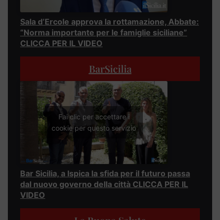
Sala d’Ercole approva la rottamazione, Abbate:
“Norma importante per le famiglie siciliane”
CLICCA PER IL VIDEO
BarSicilia
Fai clic per accettare i
cookie per questo servizio
Bar Sicilia, a Ispica la sfida per il futuro passa
dal nuovo governo della città CLICCA PER IL
VIDEO