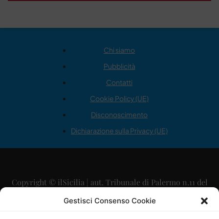
Chi siamo
Pubblicità
Contatti
Cookie Policy (UE)
Disconoscimento
Dichiarazione sulla Privacy (UE)
Copyright © ilSicilia | aut. Tribunale di Palermo n.11 del
29/09/2015
Gestisci Consenso Cookie
Editore: Mercurio Comunicazione Soc. Coop. A.R.L.