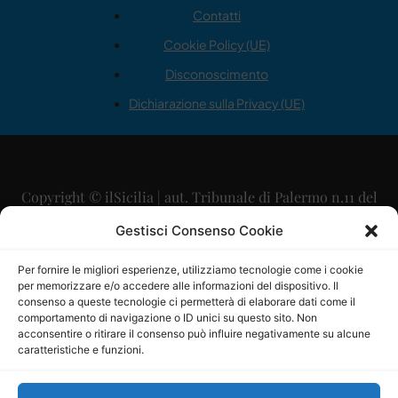
Contatti
Cookie Policy (UE)
Disconoscimento
Dichiarazione sulla Privacy (UE)
Copyright © ilSicilia | aut. Tribunale di Palermo n.11 del
29/09/2015
Gestisci Consenso Cookie
Editore: Mercurio Comunicazione Soc. Coop. A.R.L.
Per fornire le migliori esperienze, utilizziamo tecnologie come i cookie
per memorizzare e/o accedere alle informazioni del dispositivo. Il
Direttore Editoriale: Maurizio Scaglione
consenso a queste tecnologie ci permetterà di elaborare dati come il
comportamento di navigazione o ID unici su questo sito. Non
Direttore Responsabile: Maria Calabrese
acconsentire o ritirare il consenso può influire negativamente su alcune
caratteristiche e funzioni.
p.zza Sant’Oliva, 9 – 90141 – Palermo – 091335557
P.IVA: 06334930820