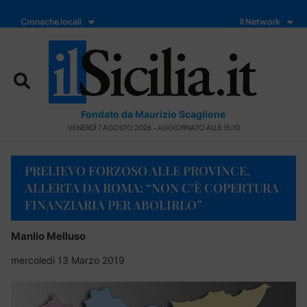
Cronache locali
Il Network
Fondato da Maurizio Scaglione
VENERDÌ 7 AGOSTO 2026 - AGGIORNATO ALLE 15:10
PRELIEVO FORZOSO ALLE PROVINCE,
ALLERTA DA ROMA: “NON C’È COPERTURA
FINANZIARIA PER ABOLIRLO”
Manlio Melluso
mercoledì 13 Marzo 2019