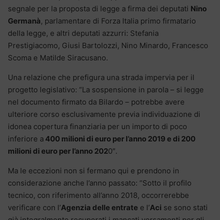
segnale per la proposta di legge a firma dei deputati
Nino
Germanà
, parlamentare di Forza Italia primo firmatario
della legge, e altri deputati azzurri: Stefania
Prestigiacomo, Giusi Bartolozzi, Nino Minardo, Francesco
Scoma e Matilde Siracusano.
Una relazione che prefigura una strada impervia per il
progetto legislativo: “La sospensione in parola – si legge
nel documento firmato da Bilardo – potrebbe avere
ulteriore corso esclusivamente previa individuazione di
idonea copertura finanziaria per un importo di poco
inferiore a
400 milioni di euro per l’anno 2019 e di 200
milioni di euro per l’anno 202
0″.
Ma le eccezioni non si fermano qui e prendono in
considerazione anche l’anno passato: “Sotto il profilo
tecnico, con riferimento all’anno 2018, occorrerebbe
verificare con l’
Agenzia delle entrate
e l’
Aci
se sono stati
già integralmente recuperati i mancati versamenti per gli