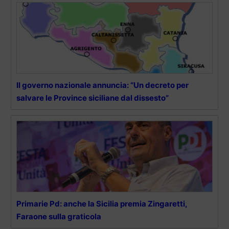
Il governo nazionale annuncia: “Un decreto per
salvare le Province siciliane dal dissesto”
Primarie Pd: anche la Sicilia premia Zingaretti,
Faraone sulla graticola