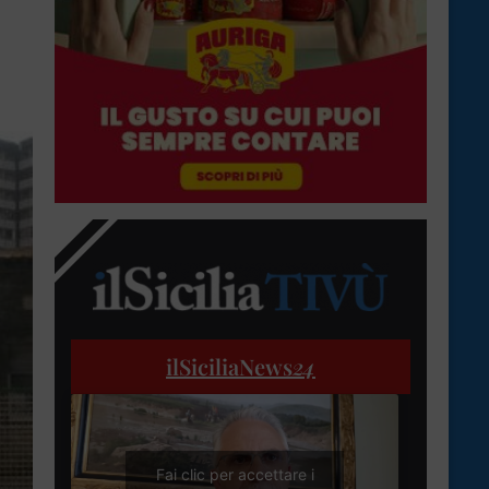
ilSiciliaNews
24
Fai clic per accettare i