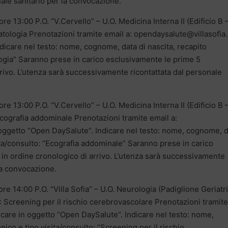
ale sanitario per la convocazione.
re 13:00 P.O. “V.Cervello” – U.O. Medicina Interna II (Edificio B 
atologia Prenotazioni tramite email a: opendaysalute@villasofia.i
dicare nel testo: nome, cognome, data di nascita, recapito
ologia” Saranno prese in carico esclusivamente le prime 5
rrivo. L’utenza sarà successivamente ricontattata dal personale
re 13:00 P.O. “V.Cervello” – U.O. Medicina Interna II (Edificio B 
Ecografia addominale Prenotazioni tramite email a:
n oggetto “Open DaySalute”. Indicare nel testo: nome, cognome, 
sita/consulto: “Ecografia addominale” Saranno prese in carico
 in ordine cronologico di arrivo. L’utenza sarà successivamente
 la convocazione.
re 14:00 P.O. “Villa Sofia” – U.O. Neurologia (Padiglione Geriatr
: Screening per il rischio cerebrovascolare Prenotazioni tramite
dicare in oggetto “Open DaySalute”. Indicare nel testo: nome,
nico e tipo visita/consulto: “Screening per il rischio