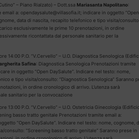
utino” – Piano Rialzato) – Dott.ssa
Mariasanta Napolitano
:
 email a: opendaysalute@villasofia.it; indicare in oggetto “Open
nome, data di nascita, recapito telefonico e tipo visita/consulto
arico esclusivamente le prime 10 prenotazioni, in ordine
cessivamente ricontattata dal personale sanitario per la
ore 14:00 P.O. “V.Cervello” – U.O. Diagnostica Senologica (Edific
rgherita Safina
: Diagnostica Senologica Prenotazioni tramite
dicare in oggetto “Open DaySalute”. Indicare nel testo: nome,
onico e tipo visita/consulto: “Diagnostica Senologica” Saranno 
otazioni, in ordine cronologico di arrivo. L’utenza sarà
ale sanitario per la convocazione
re 13:00 P.O. “V.Cervello” – U.O. Ostetricia Ginecologia (Edifici
ening basso tratto genitale Prenotazioni tramite email a:
n oggetto “Open DaySalute”. Indicare nel testo: nome, cognome, 
sita/consulto: “Screening basso tratto genitale” Saranno prese in
zioni, in ordine cronologico di arrivo. L’utenza sarà