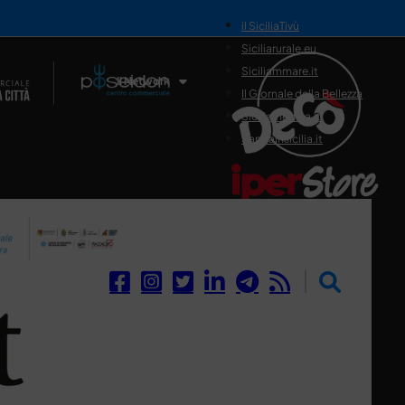
il SiciliaTivù
Siciliarurale.eu
Siciliammare.it
Il Network
Il Giornale della Bellezza
Siciliamedica.it
Sanitainsicilia.it