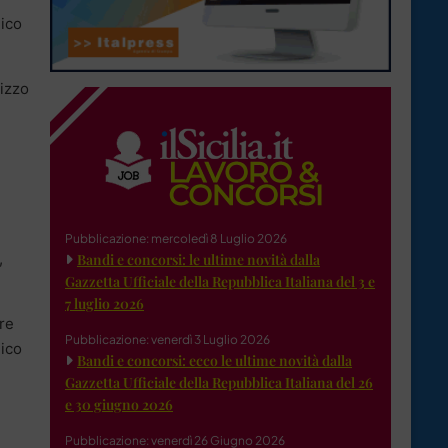
gico
rizzo
Pubblicazione: mercoledì 8 Luglio 2026
,
Bandi e concorsi: le ultime novità dalla
Gazzetta Ufficiale della Repubblica Italiana del 3 e
7 luglio 2026
are
Pubblicazione: venerdì 3 Luglio 2026
lico
Bandi e concorsi: ecco le ultime novità dalla
Gazzetta Ufficiale della Repubblica Italiana del 26
e 30 giugno 2026
Pubblicazione: venerdì 26 Giugno 2026