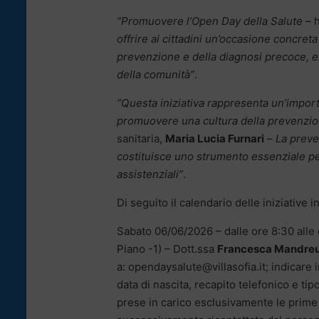
“Promuovere l’Open Day della Salute
– 
offrire ai cittadini un’occasione concreta 
prevenzione e della diagnosi precoce, ele
della comunità”
.
“Questa iniziativa rappresenta un’importa
promuovere una cultura della prevenzio
sanitaria,
Maria Lucia Furnari
–
La preven
costituisce uno strumento essenziale per 
assistenziali”
.
Di seguito il calendario delle iniziative
Sabato 06/06/2026 – dalle ore 8:30 alle o
Piano -1) – Dott.ssa
Francesca Mandreu
a: opendaysalute@villasofia.it; indicar
data di nascita, recapito telefonico e ti
prese in carico esclusivamente le prime 