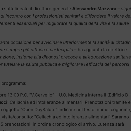
ha sottolineato il direttore generale
Alessandro Mazzara
–
signi
di incontro con i professionisti sanitari e diffondere il valore de
menti essenziali per migliorare la qualità della vita e la salute
nte occasione per avvicinare ulteriormente la sanità ai cittadin
ne sempre più diffusa e partecipata
– ha aggiunto la direttrice
zione, insieme alla diagnosi precoce e all’educazione sanitaria
tutelare la salute pubblica e migliorare l’efficacia dei percorsi
 in programma:
re 13:00 P.O. “V.Cervello” – U.O. Medicina Interna II (Edificio B 
cci
: Celiachia ed intolleranze alimentari. Prenotazioni tramite 
e in oggetto “Open DaySalute” Indicare nel testo: nome, cognome
po visita/consulto: “Celiachia ed intolleranze alimentari” Saranno
5 prenotazioni, in ordine cronologico di arrivo. L’utenza sarà