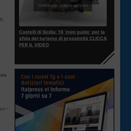
cookie per questo servizio
–
t;
Castelli di Sicilia: 19 ‘mini guide’ per la
sfida del turismo di prossimità CLICCA
PER IL VIDEO
–
data
ico –