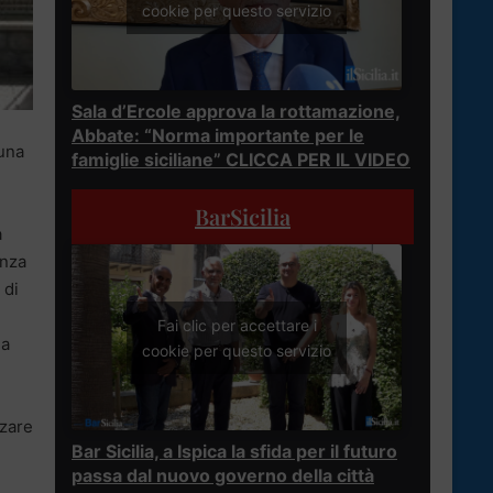
cookie per questo servizio
Sala d’Ercole approva la rottamazione,
Abbate: “Norma importante per le
una
famiglie siciliane” CLICCA PER IL VIDEO
BarSicilia
a
anza
 di
Fai clic per accettare i
la
cookie per questo servizio
rzare
Bar Sicilia, a Ispica la sfida per il futuro
passa dal nuovo governo della città