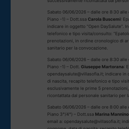
successivamente ricontattata dal person
Sabato 06/06/2026 – dalle ore 8:30 alle o
Piano -1) – Dott.ssa
Carola Buscemi
: Ep
indicare in oggetto “Open DaySalute”. In
telefonico e tipo visita/consulto: “Epat
prenotazioni, in ordine cronologico di a
sanitario per la convocazione.
Sabato 06/06/2026 – dalle ore 8:30 alle o
Piano -1) – Dott.
Giuseppe Martorana
: 
opendaysalute@villasofia.it; indicare i
di nascita, recapito telefonico e tipo vi
esclusivamente le prime 5 prenotazioni,
ricontattata dal personale sanitario per
Sabato 06/06/2026 – dalle ore 8:00 alle o
Piano 3°/4°) – Dott.ssa
Marina Mannino
email a: opendaysalute@villasofia.it; in
cognome, data di nascita, recapito telefo