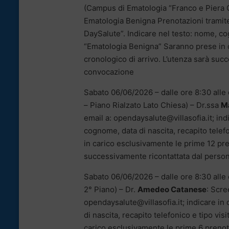
(Campus di Ematologia “Franco e Piera C
Ematologia Benigna Prenotazioni tramite
DaySalute”. Indicare nel testo: nome, cog
“Ematologia Benigna” Saranno prese in c
cronologico di arrivo. L’utenza sarà suc
convocazione
Sabato 06/06/2026 – dalle ore 8:30 alle 
– Piano Rialzato Lato Chiesa) – Dr.ssa
Ma
email a: opendaysalute@villasofia.it; in
cognome, data di nascita, recapito telef
in carico esclusivamente le prime 12 pren
successivamente ricontattata dal person
Sabato 06/06/2026 – dalle ore 8:30 alle o
2° Piano) – Dr.
Amedeo Catanese
: Scre
opendaysalute@villasofia.it; indicare i
di nascita, recapito telefonico e tipo vi
carico esclusivamente le prime 6 prenota