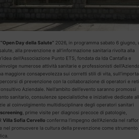
’
“Open Day della Salute”
2026, in programma sabato 6 giugno, 
alute, alla prevenzione e all’informazione sanitaria rivolta alla
un’idea dell’Associazione Punto ETS, fondata da Ida Cantafia e
oinvolge numerose attività sanitarie e professionisti dell’Aziend
na maggiore consapevolezza sui corretti stili di vita, sull’import
percorsi di prevenzione con la collaborazione di operatori e reti
Consultivo Aziendale. Nell’ambito dell’evento saranno promossi
ento sanitario, consulenze specialistiche e iniziative dedicate al
zie al coinvolgimento multidisciplinare degli operatori sanitari
screening
, prime visite per diagnosi precoce di patologie,
OR
Villa Sofia Cervello
conferma l’impegno dell’Azienda nel raffo
rio e nel promuovere la cultura della prevenzione come strumento
ica.