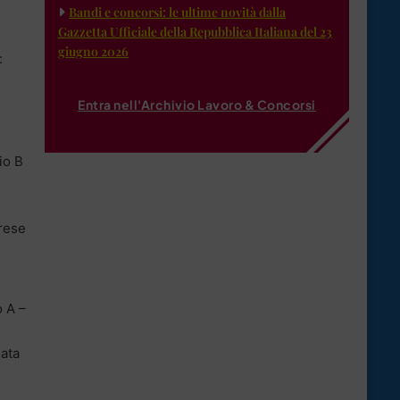
Bandi e concorsi: le ultime novità dalla
Gazzetta Ufficiale della Repubblica Italiana del 23
giugno 2026
:
Entra nell'Archivio Lavoro & Concorsi
io B
prese
o A –
data