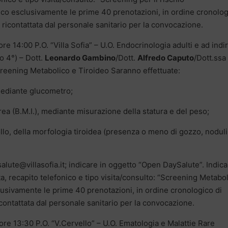
co esclusivamente le prime 40 prenotazioni, in ordine cronolo
 ricontattata dal personale sanitario per la convocazione.
re 14:00 P.O. “Villa Sofia” – U.O. Endocrinologia adulti e ad indi
o 4°) – Dott.
Leonardo Gambino
/Dott.
Alfredo Caputo
/Dott.ssa
creening Metabolico e Tiroideo Saranno effettuate:
 mediante glucometro;
rea (B.M.I.), mediante misurazione della statura e del peso;
llo, della morfologia tiroidea (presenza o meno di gozzo, noduli
alute@villasofia.it; indicare in oggetto “Open DaySalute”. Indic
a, recapito telefonico e tipo visita/consulto: “Screening Metabo
lusivamente le prime 40 prenotazioni, in ordine cronologico di
contattata dal personale sanitario per la convocazione.
ore 13:30 P.O. “V.Cervello” – U.O. Ematologia e Malattie Rare