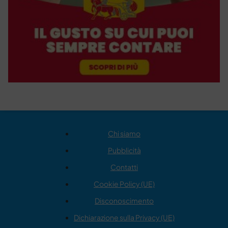
Chi siamo
Pubblicità
Contatti
Cookie Policy (UE)
Disconoscimento
Dichiarazione sulla Privacy (UE)