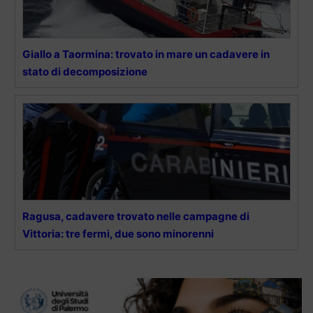
Giallo a Taormina: trovato in mare un cadavere in
stato di decomposizione
Ragusa, cadavere trovato nelle campagne di
Vittoria: tre fermi, due sono minorenni