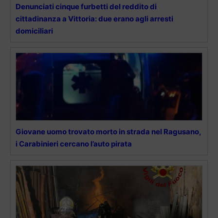
Denunciati cinque furbetti del reddito di
cittadinanza a Vittoria: due erano agli arresti
domiciliari
Giovane uomo trovato morto in strada nel Ragusano,
i Carabinieri cercano l’auto pirata