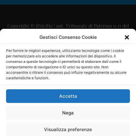
Copyright © ilSicilia | aut. Tribunale di Palermo n.11 del
29/09/2015
Gestisci Consenso Cookie
Editore: Mercurio Comunicazione Soc. Coop. A.R.L.
Per fornire le migliori esperienze, utilizziamo tecnologie come i cookie
per memorizzare e/o accedere alle informazioni del dispositivo. Il
Direttore Editoriale: Maurizio Scaglione
consenso a queste tecnologie ci permetterà di elaborare dati come il
comportamento di navigazione o ID unici su questo sito. Non
Direttore Responsabile: Maria Calabrese
acconsentire o ritirare il consenso può influire negativamente su alcune
caratteristiche e funzioni.
p.zza Sant’Oliva, 9 – 90141 – Palermo – 091335557
P.IVA: 06334930820
Accetta
Mercurio Comunicazione Società Cooperativa a r.l. è
iscritta al Registro degli Operatori di Comunicazione al
Nega
numero 26988
Visualizza preferenze
Sito gestito da
La Digitale srl
–
info@ladigitale.it