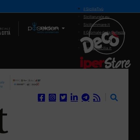
il SiciliaTivù
Siciliarurale.eu
Siciliammare.it
Il Network
Il Giornale della Bellezza
Siciliamedica.it
Sanitainsicilia.it