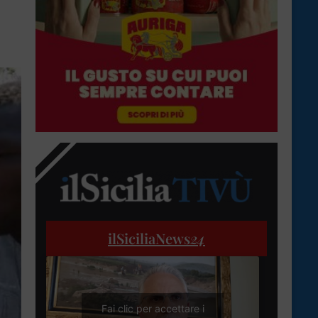
ilSiciliaNews
24
Fai clic per accettare i