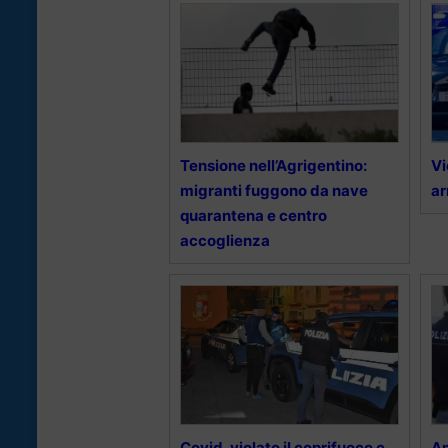
Tensione nell’Agrigentino:
Vi
migranti fuggono da nave
ar
quarantena e centro
accoglienza
Covid, violato il coprifuoco e
An