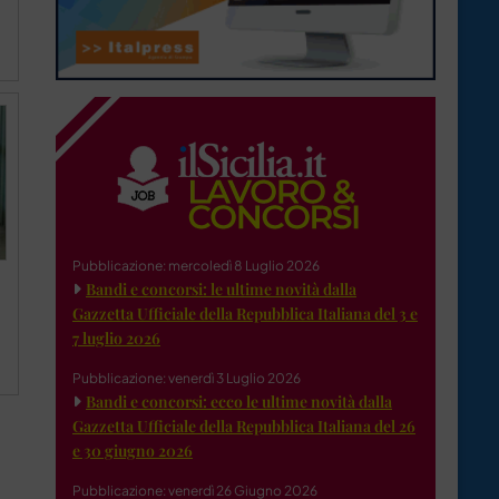
Pubblicazione: mercoledì 8 Luglio 2026
Bandi e concorsi: le ultime novità dalla
Gazzetta Ufficiale della Repubblica Italiana del 3 e
7 luglio 2026
Pubblicazione: venerdì 3 Luglio 2026
Bandi e concorsi: ecco le ultime novità dalla
Gazzetta Ufficiale della Repubblica Italiana del 26
e 30 giugno 2026
Pubblicazione: venerdì 26 Giugno 2026