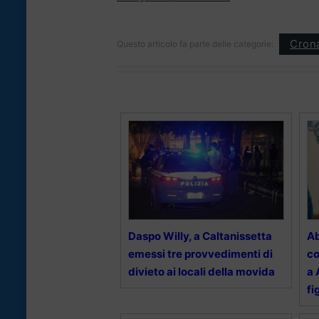
Cron
Questo articolo fa parte delle categorie:
Daspo Willy, a Caltanissetta
Ab
emessi tre provvedimenti di
co
divieto ai locali della movida
a 
fi