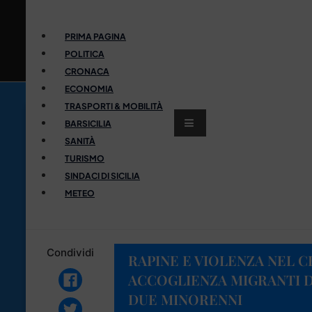
PRIMA PAGINA
POLITICA
CRONACA
ECONOMIA
TRASPORTI & MOBILITÀ
BARSICILIA
SANITÀ
TURISMO
SINDACI DI SICILIA
METEO
Condividi
RAPINE E VIOLENZA NEL C
ACCOGLIENZA MIGRANTI D
DUE MINORENNI