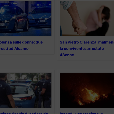
olenza sulle donne: due
San Pietro Clarenza, malmen
resti ad Alcamo
la convivente: arrestato
48enne
ziana rischia di cadere da
Incendi, vegetazione in