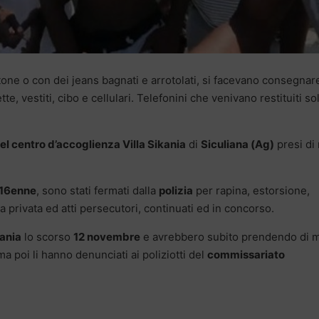
one o con dei jeans bagnati e arrotolati, si facevano consegnare
, vestiti, cibo e cellulari. Telefonini che venivano restituiti so
del centro d’accoglienza Villa Sikania
di
Siculiana (Ag)
presi di
16enne
, sono stati fermati dalla
polizia
per rapina, estorsione,
 privata ed atti persecutori, continuati ed in concorso.
kania
lo scorso
12 novembre
e avrebbero subito prendendo di m
ma poi li hanno denunciati ai poliziotti del
commissariato