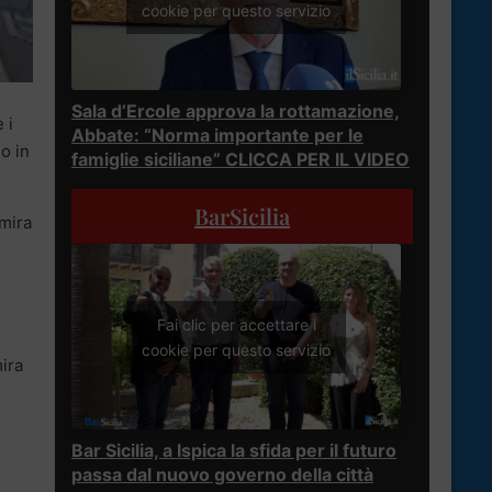
cookie per questo servizio
Sala d’Ercole approva la rottamazione,
 i
Abbate: “Norma importante per le
lo in
famiglie siciliane” CLICCA PER IL VIDEO
BarSicilia
 mira
Fai clic per accettare i
cookie per questo servizio
ira
Bar Sicilia, a Ispica la sfida per il futuro
passa dal nuovo governo della città