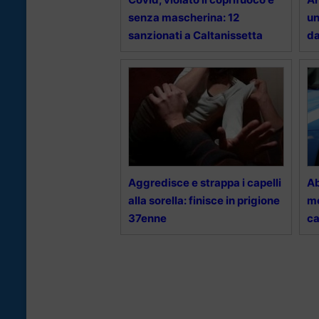
senza mascherina: 12
un
sanzionati a Caltanissetta
da
Aggredisce e strappa i capelli
Ab
alla sorella: finisce in prigione
me
37enne
ca