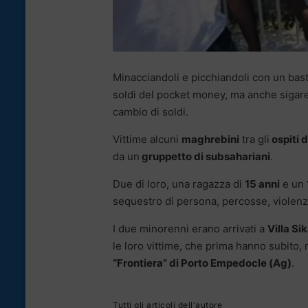
Minacciandoli e picchiandoli con un bast
soldi del pocket money, ma anche sigarette
cambio di soldi.
Vittime alcuni
maghrebini
tra gli
ospiti 
da un
gruppetto di subsahariani
.
Due di loro, una ragazza di
15 anni
e un
sequestro di persona, percosse, violenza
I due minorenni erano arrivati a
Villa Si
le loro vittime, che prima hanno subito, 
“Frontiera” di Porto Empedocle (Ag)
.
Tutti gli articoli dell'autore