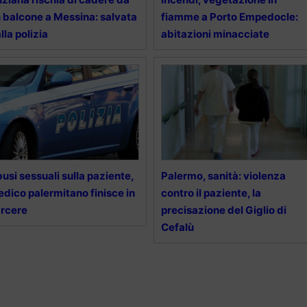
 balcone a Messina: salvata
fiamme a Porto Empedocle:
lla polizia
abitazioni minacciate
usi sessuali sulla paziente,
Palermo, sanità: violenza
dico palermitano finisce in
contro il paziente, la
rcere
precisazione del Giglio di
Cefalù