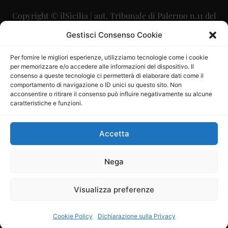
Copyright © ilSicilia | aut. Tribunale di Palermo n.11 del
29/09/2015
Gestisci Consenso Cookie
Editore: Mercurio Comunicazione Soc. Coop. A.R.L.
Per fornire le migliori esperienze, utilizziamo tecnologie come i cookie
per memorizzare e/o accedere alle informazioni del dispositivo. Il
Direttore Editoriale: Maurizio Scaglione
consenso a queste tecnologie ci permetterà di elaborare dati come il
comportamento di navigazione o ID unici su questo sito. Non
Direttore Responsabile: Maria Calabrese
acconsentire o ritirare il consenso può influire negativamente su alcune
caratteristiche e funzioni.
p.zza Sant’Oliva, 9 – 90141 – Palermo – 091335557
P.IVA: 06334930820
Accetta
Mercurio Comunicazione Società Cooperativa a r.l. è
iscritta al Registro degli Operatori di Comunicazione al
Nega
numero 26988
Visualizza preferenze
Sito gestito da
La Digitale srl
–
info@ladigitale.it
Cookie Policy
Dichiarazione sulla Privacy