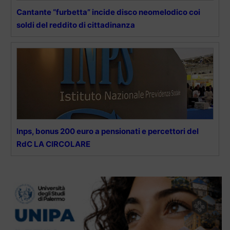
Cantante “furbetta” incide disco neomelodico coi
soldi del reddito di cittadinanza
Inps, bonus 200 euro a pensionati e percettori del
RdC LA CIRCOLARE