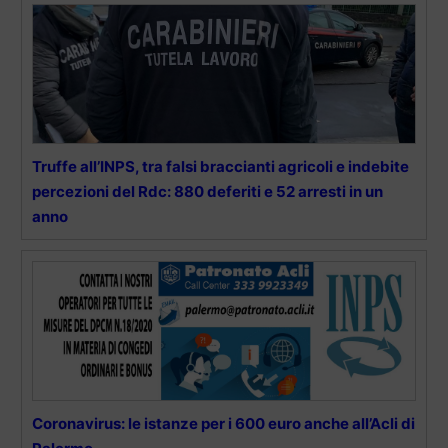
Truffe all’INPS, tra falsi braccianti agricoli e indebite
percezioni del Rdc: 880 deferiti e 52 arresti in un
anno
Coronavirus: le istanze per i 600 euro anche all’Acli di