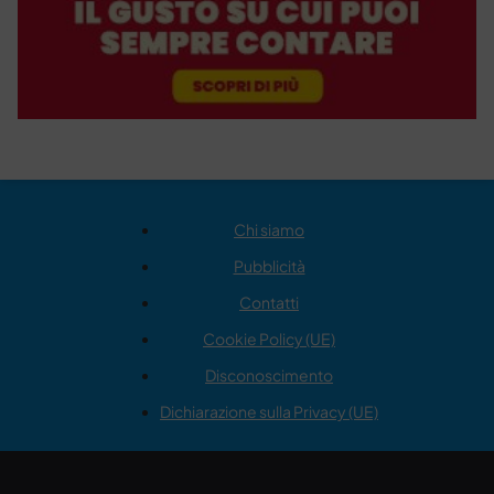
Chi siamo
Pubblicità
Contatti
Cookie Policy (UE)
Disconoscimento
Dichiarazione sulla Privacy (UE)