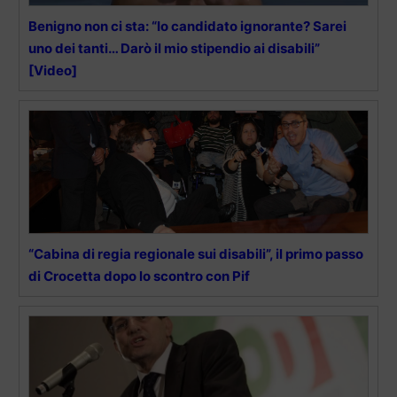
Benigno non ci sta: “Io candidato ignorante? Sarei
uno dei tanti… Darò il mio stipendio ai disabili”
[Video]
“Cabina di regia regionale sui disabili”, il primo passo
di Crocetta dopo lo scontro con Pif