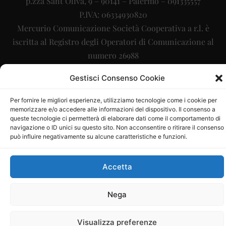
p.zza Sant’Oliva, 9 – 90141 – Palermo – 091335557
P.IVA: 06334930820
Mercurio Comunicazione Società Cooperativa a r.l. è
iscritta al Registro degli Operatori di Comunicazione al
numero 26988
Sito gestito da
La Digitale srl
–
info@ladigitale.it
Gestisci Consenso Cookie
Per fornire le migliori esperienze, utilizziamo tecnologie come i cookie per
memorizzare e/o accedere alle informazioni del dispositivo. Il consenso a
queste tecnologie ci permetterà di elaborare dati come il comportamento di
navigazione o ID unici su questo sito. Non acconsentire o ritirare il consenso
può influire negativamente su alcune caratteristiche e funzioni.
Accetta
Nega
Visualizza preferenze