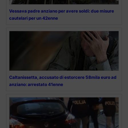
Vessava padre anziano per avere soldi: due misure
cautelari per un 42enne
Caltanissetta, accusato di estorcere 58mila euro ad
anziano: arrestato 41enne