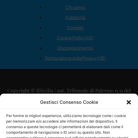
Chi siamo
Pubblicità
Contatti
Cookie Policy (UE)
Disconoscimento
Dichiarazione sulla Privacy (UE)
Copyright © ilSicilia | aut. Tribunale di Palermo n.11 del
29/09/2015
Gestisci Consenso Cookie
Editore: Mercurio Comunicazione Soc. Coop. A.R.L.
Per fornire le migliori esperienze, utilizziamo tecnologie come i cookie
per memorizzare e/o accedere alle informazioni del dispositivo. Il
Direttore Editoriale: Maurizio Scaglione
consenso a queste tecnologie ci permetterà di elaborare dati come il
comportamento di navigazione o ID unici su questo sito. Non
acconsentire o ritirare il consenso può influire negativamente su alcune