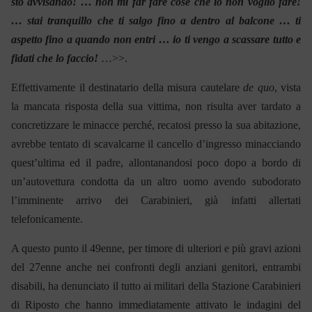
sto avvisando! … non mi far fare cose che io non voglio fare!
… stai tranquillo che ti salgo fino a dentro al balcone … ti
aspetto fino a quando non entri … io ti vengo a scassare tutto e
fidati che lo faccio!
…>>.
Effettivamente il destinatario della misura cautelare
de quo
, vista
la mancata risposta della sua vittima, non risulta aver tardato a
concretizzare le minacce perché, recatosi presso la sua abitazione,
avrebbe tentato di scavalcarne il cancello d’ingresso minacciando
quest’ultima ed il padre, allontanandosi poco dopo a bordo di
un’autovettura condotta da un altro uomo avendo subodorato
l’imminente arrivo dei Carabinieri, già infatti allertati
telefonicamente.
A questo punto il 49enne, per timore di ulteriori e più gravi azioni
del 27enne anche nei confronti degli anziani genitori, entrambi
disabili, ha denunciato il tutto ai militari della Stazione Carabinieri
di Riposto che hanno immediatamente attivato le indagini del