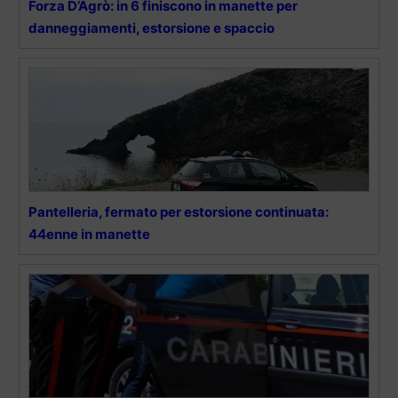
Forza D’Agrò: in 6 finiscono in manette per
danneggiamenti, estorsione e spaccio
Pantelleria, fermato per estorsione continuata:
44enne in manette