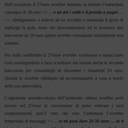
Nell’occasione il 27enne avrebbe intimato al 43enne l’immediata
consegna di 30 euro <<…
o mi dai i soldi o ti prendo a pugni
…
>>, obbligandolo a sedersi ad un tavolino e mimando il gesto di
tagliargli la gola, tanto che spaventatissimo ed in possesso due
banconote da 20 euro gliene avrebbe consegnata inizialmente una
soltanto.
Per nulla soddisfatto il 27enne avrebbe continuato a minacciarlo
così costringendolo a farsi scambiare dal barista anche la seconda
banconota per consentirgli di riscuotere i rimanenti 10 euro.
Quindi lo avrebbe obbligato ad accompagnarlo a casa a bordo
della sua autovettura.
L’apparente arrendevolezza dell’intimorita vittima avrebbe però
acceso nel 27enne la convinzione di poter reiterare i suoi
comportamenti, tant’è vero che solo l’indomani l’avrebbe
tempestata di messaggi <<…
se mi puoi dare 20 30 euro … io ti