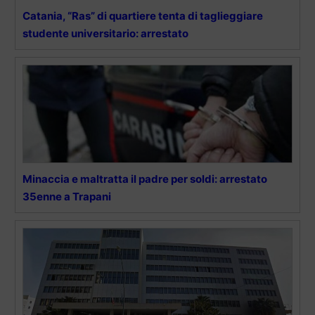
Catania, “Ras” di quartiere tenta di taglieggiare
studente universitario: arrestato
Minaccia e maltratta il padre per soldi: arrestato
35enne a Trapani