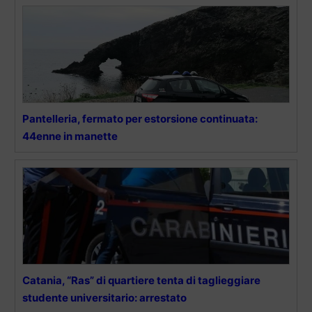
Pantelleria, fermato per estorsione continuata:
44enne in manette
Catania, “Ras” di quartiere tenta di taglieggiare
studente universitario: arrestato