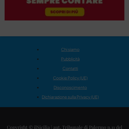
Chi siamo
Pubblicità
Contatti
Cookie Policy (UE)
Disconoscimento
Dichiarazione sulla Privacy (UE)
Copyright © ilSicilia | aut. Tribunale di Palermo n.11 del