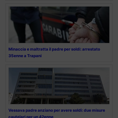
Minaccia e maltratta il padre per soldi: arrestato
35enne a Trapani
Vessava padre anziano per avere soldi: due misure
cautelari per un 42enne