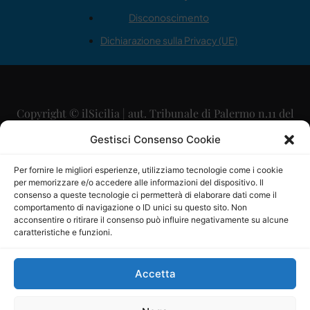
Disconoscimento
Dichiarazione sulla Privacy (UE)
Copyright © ilSicilia | aut. Tribunale di Palermo n.11 del
29/09/2015
Gestisci Consenso Cookie
Editore: Mercurio Comunicazione Soc. Coop. A.R.L.
Per fornire le migliori esperienze, utilizziamo tecnologie come i cookie
per memorizzare e/o accedere alle informazioni del dispositivo. Il
Direttore Editoriale: Maurizio Scaglione
consenso a queste tecnologie ci permetterà di elaborare dati come il
comportamento di navigazione o ID unici su questo sito. Non
Direttore Responsabile: Maria Calabrese
acconsentire o ritirare il consenso può influire negativamente su alcune
caratteristiche e funzioni.
p.zza Sant’Oliva, 9 – 90141 – Palermo – 091335557
P.IVA: 06334930820
Accetta
Mercurio Comunicazione Società Cooperativa a r.l. è
iscritta al Registro degli Operatori di Comunicazione al