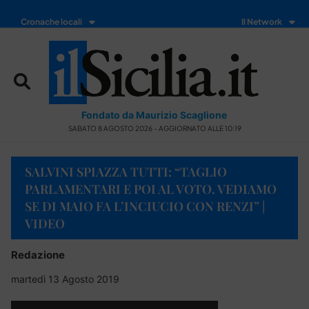
Cronache locali
Il Network
Fondato da Maurizio Scaglione
SABATO 8 AGOSTO 2026 - AGGIORNATO ALLE 10:19
SALVINI SPIAZZA TUTTI: “TAGLIO
PARLAMENTARI E POI AL VOTO. VEDIAMO
SE DI MAIO FA L’INCIUCIO CON RENZI” |
VIDEO
Redazione
martedì 13 Agosto 2019