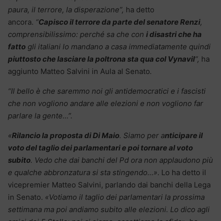
paura, il terrore, la disperazione”,
ha detto
ancora.
“
Capisco il terrore da parte del senatore Renzi
,
comprensibilissimo: perché sa che con
i disastri che ha
fatto
gli italiani lo mandano a casa immediatamente quindi
piuttosto che lasciare la poltrona sta qua col Vynavil
“,
ha
aggiunto Matteo Salvini in Aula al Senato
.
“Il bello è che saremmo noi gli antidemocratici e i fascisti
che non vogliono andare alle elezioni e non vogliono far
parlare la gente…”.
«
Rilancio la proposta di Di Maio
. Siamo per a
nticipare il
voto del taglio dei parlamentari e poi tornare al voto
subito
. Vedo che dai banchi del Pd ora non applaudono più
e qualche abbronzatura si sta stingendo…»
. Lo ha detto il
vicepremier Matteo Salvini, parlando dai banchi della Lega
in Senato.
«Votiamo il taglio dei parlamentari la prossima
settimana ma poi andiamo subito alle elezioni. Lo dico agli