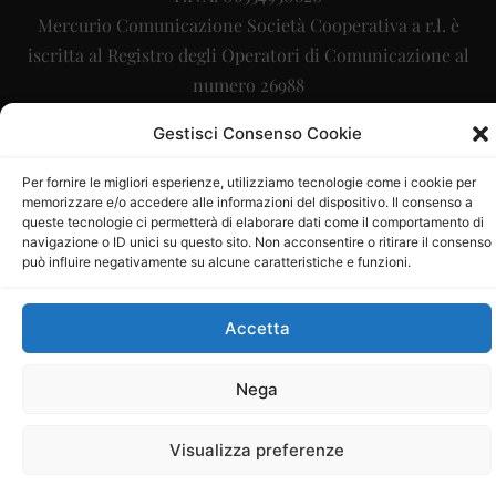
Mercurio Comunicazione Società Cooperativa a r.l. è
iscritta al Registro degli Operatori di Comunicazione al
numero 26988
Sito gestito da
La Digitale srl
–
info@ladigitale.it
Gestisci Consenso Cookie
Per fornire le migliori esperienze, utilizziamo tecnologie come i cookie per
memorizzare e/o accedere alle informazioni del dispositivo. Il consenso a
queste tecnologie ci permetterà di elaborare dati come il comportamento di
navigazione o ID unici su questo sito. Non acconsentire o ritirare il consenso
può influire negativamente su alcune caratteristiche e funzioni.
Accetta
Nega
Visualizza preferenze