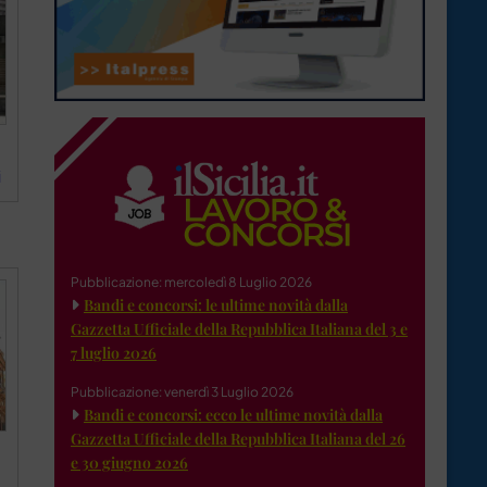
i
Pubblicazione: mercoledì 8 Luglio 2026
Bandi e concorsi: le ultime novità dalla
Gazzetta Ufficiale della Repubblica Italiana del 3 e
7 luglio 2026
Pubblicazione: venerdì 3 Luglio 2026
Bandi e concorsi: ecco le ultime novità dalla
Gazzetta Ufficiale della Repubblica Italiana del 26
e 30 giugno 2026