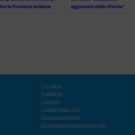
lva le Province siciliane
aggravata dalle riforme”
Chi siamo
Pubblicità
Contatti
Cookie Policy (UE)
Disconoscimento
Dichiarazione sulla Privacy (UE)