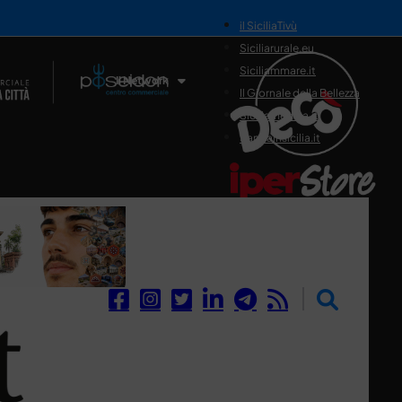
il SiciliaTivù
Siciliarurale.eu
Siciliammare.it
Il Network
Il Giornale della Bellezza
Siciliamedica.it
Sanitainsicilia.it