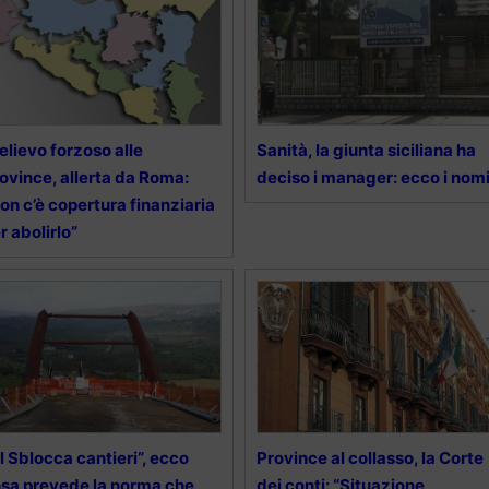
elievo forzoso alle
Sanità, la giunta siciliana ha
ovince, allerta da Roma:
deciso i manager: ecco i nom
on c’è copertura finanziaria
r abolirlo”
l Sblocca cantieri”, ecco
Province al collasso, la Corte
sa prevede la norma che
dei conti: “Situazione