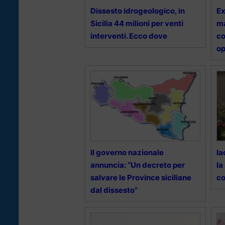
Dissesto idrogeologico, in
Ex
Sicilia 44 milioni per venti
ma
interventi. Ecco dove
co
o
Il governo nazionale
Ia
annuncia: “Un decreto per
la
salvare le Province siciliane
c
dal dissesto”