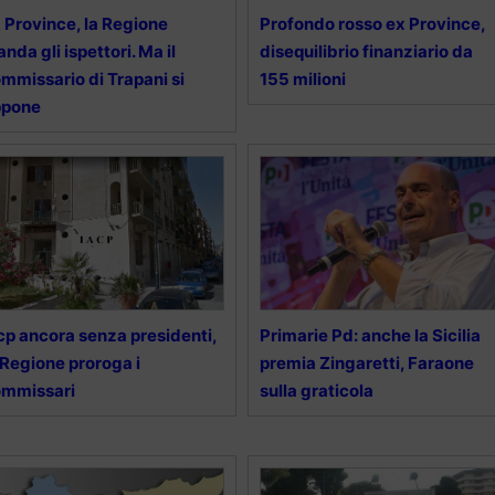
 Province, la Regione
Profondo rosso ex Province,
nda gli ispettori. Ma il
disequilibrio finanziario da
mmissario di Trapani si
155 milioni
ppone
cp ancora senza presidenti,
Primarie Pd: anche la Sicilia
 Regione proroga i
premia Zingaretti, Faraone
ommissari
sulla graticola