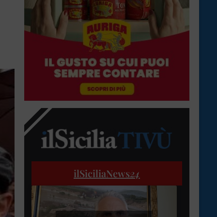
ilSiciliaNews
24