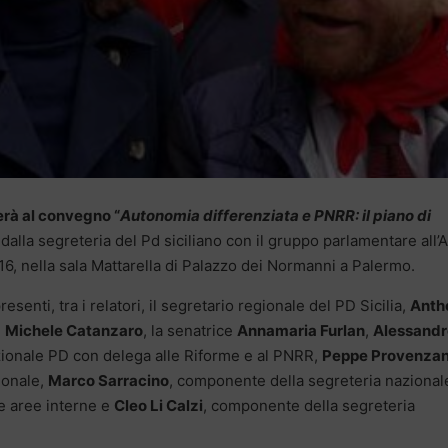
erà al convegno “
Autonomia differenziata e PNRR: il piano di
dalla segreteria del Pd siciliano con il gruppo parlamentare all’A
16, nella sala Mattarella di Palazzo dei Normanni a Palermo.
esenti, tra i relatori, il segretario regionale del PD Sicilia,
Anth
,
Michele Catanzaro
, la senatrice
Annamaria Furlan
,
Alessandr
zionale PD con delega alle Riforme e al PNRR,
Peppe Provenza
ionale,
Marco Sarracino
, componente della segreteria naziona
 e aree interne e
Cleo Li Calzi
, componente della segreteria